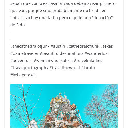
sepan que como es casa privada deben avisar primero
que van, porque sino probablemente no los dejen
entrar. No hay una tarifa pero el pide una “donación”
de 5 dol.
.
.
#thecathedralofjunk #austin #cathedralofjunk #texas
#dametraveler #beautifuldestinations #wanderlust
#adventure #womenwhoexplore #travelinladies
#travelphotography #traveltheworld #iamtb
#keilaentexas