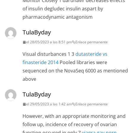
Monitor Closely 1 darunavir decreases effects
of insulin degludec insulin aspart by
pharmacodynamic antagonism
TulaByday
el 28/05/2023 a las 8:51 pm
Enlace permanente
Visual disturbances 1 3
dutasteride vs
finasteride 2014
Pooled libraries were
sequenced on the NovaSeq 6000 as mentioned
above
TulaByday
el 29/05/2023 a las 1:42 am
Enlace permanente
However, with an appropriate monitoring and
follow up, incidence of recovery of ovarian
function occured in only 7
viagra gay porn