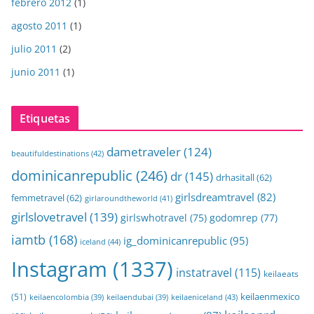
febrero 2012
(1)
agosto 2011
(1)
julio 2011
(2)
junio 2011
(1)
Etiquetas
dametraveler
(124)
beautifuldestinations
(42)
dominicanrepublic
(246)
dr
(145)
drhasitall
(62)
girlsdreamtravel
(82)
femmetravel
(62)
girlaroundtheworld
(41)
girlslovetravel
(139)
girlswhotravel
(75)
godomrep
(77)
iamtb
(168)
ig_dominicanrepublic
(95)
iceland
(44)
Instagram
(1337)
instatravel
(115)
keilaeats
keilaenmexico
(51)
keilaeniceland
(43)
keilaencolombia
(39)
keilaendubai
(39)