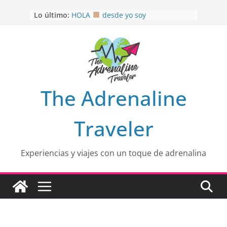
Saltar
Lo último:
HOLA
desde yo soy
al
Aprovechando que Wen tenía que
contenido
venia
EL SENDERO DEL CACAO: Excelente
opción
HOSPEDAJE AL NATURALSHH !!
.
En
OTRA PERSPECTIVA de RÍO EL
The Adrenaline
MULITO!
Traveler
Experiencias y viajes con un toque de adrenalina