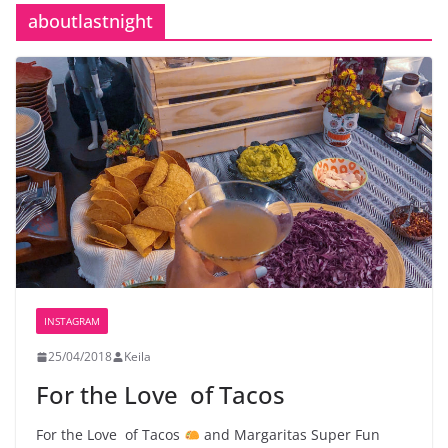
aboutlastnight
INSTAGRAM
25/04/2018
Keila
For the Love ️ of Tacos
For the Love
of Tacos
and Margaritas
Super Fun