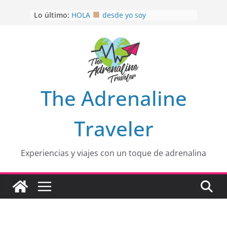
Saltar
Lo último:
HOLA
desde yo soy
al
Aprovechando que Wen tenía que
contenido
venia
EL SENDERO DEL CACAO: Excelente
opción
HOSPEDAJE AL NATURALSHH !!
.
En
OTRA PERSPECTIVA de RÍO EL
The Adrenaline
MULITO!
Traveler
Experiencias y viajes con un toque de adrenalina