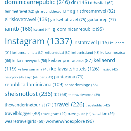
dominicanrepublic
(246)
dr
(145)
drhasitall
(62)
girlsdreamtravel
(82)
femmetravel
(62)
girlaroundtheworld
(41)
girlslovetravel
(139)
girlswhotravel
(75)
godomrep
(77)
iamtb
(168)
ig_dominicanrepublic
(95)
iceland
(44)
Instagram
(1337)
instatravel
(115)
keilaeats
keilaenmexico
(51)
keilaeniceland
(43)
keilaencolombia
(39)
keilaendubai
(39)
keilaenrd
keilaenpuntacana
(87)
(66)
keilaennewyork
(56)
(119)
keilavisitshotels
(126)
keilaensamana
(48)
mexico
(42)
puntacana
(79)
newyork
(49)
nyc
(44)
peru
(41)
republicadominicana
(109)
santodomingo
(56)
sheisnotlost
(236)
tbt
(68)
thetravelwoman
(39)
travel
(226)
thewanderingtourist
(71)
traveladdict
(42)
travelblogger
(90)
travelgram
(49)
vacation
(56)
travelguide
(44)
womenwhoexplore
(96)
wearetravelgirls
(69)