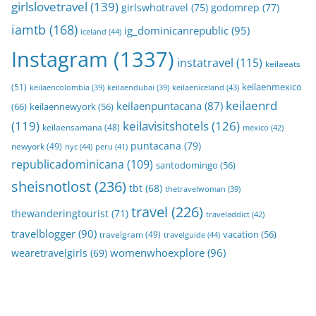
girlslovetravel
(139)
girlswhotravel
(75)
godomrep
(77)
iamtb
(168)
ig_dominicanrepublic
(95)
iceland
(44)
Instagram
(1337)
instatravel
(115)
keilaeats
keilaenmexico
(51)
keilaeniceland
(43)
keilaencolombia
(39)
keilaendubai
(39)
keilaenrd
keilaenpuntacana
(87)
(66)
keilaennewyork
(56)
(119)
keilavisitshotels
(126)
keilaensamana
(48)
mexico
(42)
puntacana
(79)
newyork
(49)
nyc
(44)
peru
(41)
republicadominicana
(109)
santodomingo
(56)
sheisnotlost
(236)
tbt
(68)
thetravelwoman
(39)
travel
(226)
thewanderingtourist
(71)
traveladdict
(42)
travelblogger
(90)
travelgram
(49)
vacation
(56)
travelguide
(44)
womenwhoexplore
(96)
wearetravelgirls
(69)