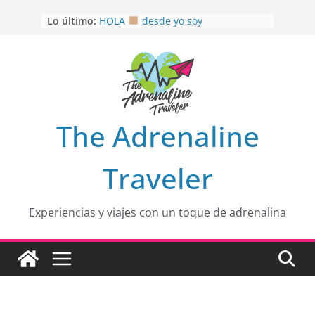
Saltar
Lo último:
HOLA
desde yo soy
al
Aprovechando que Wen tenía que
contenido
venia
EL SENDERO DEL CACAO: Excelente
opción
HOSPEDAJE AL NATURALSHH !!
.
En
OTRA PERSPECTIVA de RÍO EL
The Adrenaline
MULITO!
Traveler
Experiencias y viajes con un toque de adrenalina