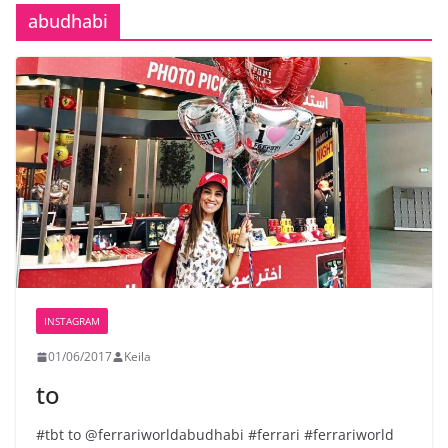
abudhabi
INSTAGRAM
01/06/2017
Keila
to
#tbt to @ferrariworldabudhabi #ferrari #ferrariworld