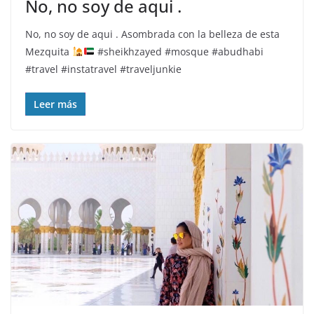
No, no soy de aqui .
No, no soy de aqui . Asombrada con la belleza de esta
Mezquita
#sheikhzayed #mosque #abudhabi
#travel #instatravel #traveljunkie
Leer más