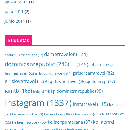
agosto 2011
(1)
julio 2011
(2)
junio 2011
(1)
Etiquetas
dametraveler
(124)
beautifuldestinations
(42)
dominicanrepublic
(246)
dr
(145)
drhasitall
(62)
girlsdreamtravel
(82)
femmetravel
(62)
girlaroundtheworld
(41)
girlslovetravel
(139)
girlswhotravel
(75)
godomrep
(77)
iamtb
(168)
ig_dominicanrepublic
(95)
iceland
(44)
Instagram
(1337)
instatravel
(115)
keilaeats
keilaenmexico
(51)
keilaeniceland
(43)
keilaencolombia
(39)
keilaendubai
(39)
keilaenrd
keilaenpuntacana
(87)
(66)
keilaennewyork
(56)