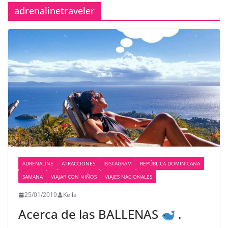
adrenalinetraveler
ADRENALINE
ATRACCIONES
INSTAGRAM
REPÚBLICA DOMINICANA
SAMANA
VIAJAR CON NIÑOS
VIAJES NACIONALES
25/01/2019
Keila
Acerca de las BALLENAS
.