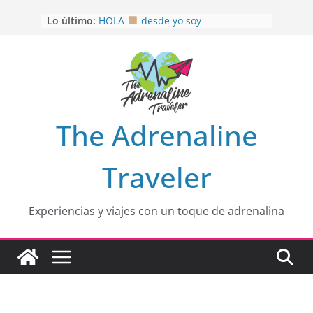
Saltar
Lo último:
HOLA
desde yo soy
al
Aprovechando que Wen tenía que
contenido
venia
EL SENDERO DEL CACAO: Excelente
opción
HOSPEDAJE AL NATURALSHH !!
.
En
OTRA PERSPECTIVA de RÍO EL
The Adrenaline
MULITO!
Traveler
Experiencias y viajes con un toque de adrenalina