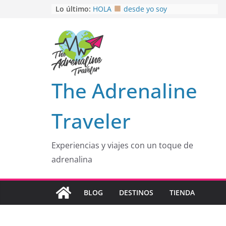
Saltar
Lo último:
HOLA
desde yo soy
Aprovechando que Wen tenía que
al
venia
contenido
EL SENDERO DEL CACAO: Excelente
opción
HOSPEDAJE AL NATURALSHH !!
.
En
OTRA PERSPECTIVA de RÍO EL
The Adrenaline
MULITO!
Traveler
Experiencias y viajes con un toque de
adrenalina
BLOG
DESTINOS
TIENDA