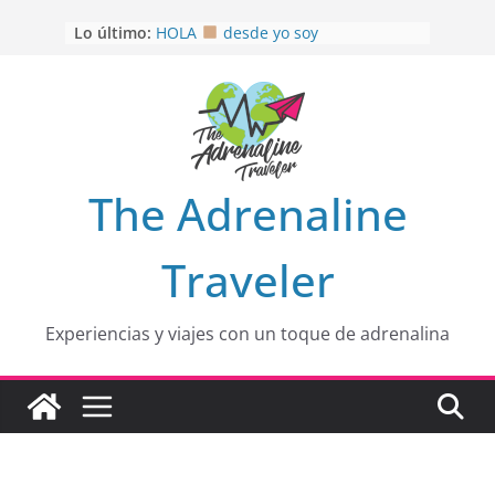
Saltar
Lo último:
HOLA
desde yo soy
al
Aprovechando que Wen tenía que
contenido
venia
EL SENDERO DEL CACAO: Excelente
opción
HOSPEDAJE AL NATURALSHH !!
.
En
OTRA PERSPECTIVA de RÍO EL
The Adrenaline
MULITO!
Traveler
Experiencias y viajes con un toque de adrenalina