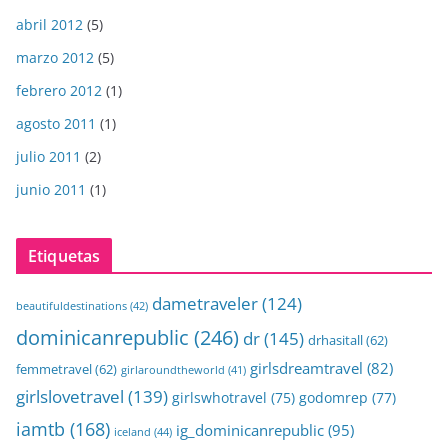
abril 2012
(5)
marzo 2012
(5)
febrero 2012
(1)
agosto 2011
(1)
julio 2011
(2)
junio 2011
(1)
Etiquetas
dametraveler
(124)
beautifuldestinations
(42)
dominicanrepublic
(246)
dr
(145)
drhasitall
(62)
girlsdreamtravel
(82)
femmetravel
(62)
girlaroundtheworld
(41)
girlslovetravel
(139)
girlswhotravel
(75)
godomrep
(77)
iamtb
(168)
ig_dominicanrepublic
(95)
iceland
(44)