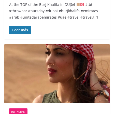
At the TOP of the Burj Khalifa in DUβΔI
#tbt
#throwbackthursday #dubai #burjkhalifa #emirates
#arab #unitedarabemirates #uae #travel #travelgirl
Leer más
INSTAGRAM