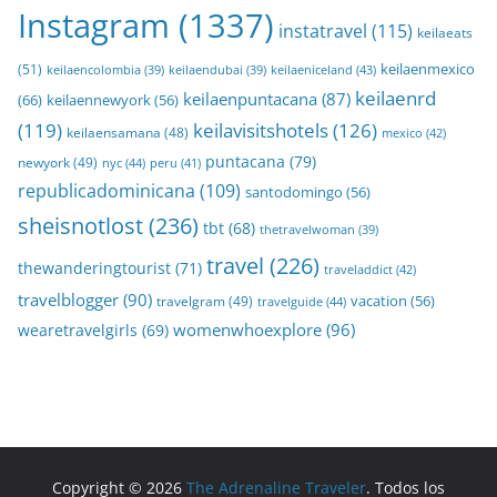
Instagram
(1337)
instatravel
(115)
keilaeats
keilaenmexico
(51)
keilaeniceland
(43)
keilaencolombia
(39)
keilaendubai
(39)
keilaenrd
keilaenpuntacana
(87)
(66)
keilaennewyork
(56)
(119)
keilavisitshotels
(126)
keilaensamana
(48)
mexico
(42)
puntacana
(79)
newyork
(49)
nyc
(44)
peru
(41)
republicadominicana
(109)
santodomingo
(56)
sheisnotlost
(236)
tbt
(68)
thetravelwoman
(39)
travel
(226)
thewanderingtourist
(71)
traveladdict
(42)
travelblogger
(90)
travelgram
(49)
vacation
(56)
travelguide
(44)
womenwhoexplore
(96)
wearetravelgirls
(69)
Copyright © 2026
The Adrenaline Traveler
. Todos los