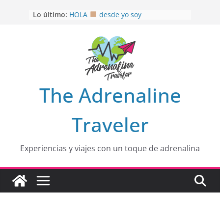
Saltar
Lo último:
HOLA
desde yo soy
al
Aprovechando que Wen tenía que
contenido
venia
EL SENDERO DEL CACAO: Excelente
opción
HOSPEDAJE AL NATURALSHH !!
.
En
OTRA PERSPECTIVA de RÍO EL
The Adrenaline
MULITO!
Traveler
Experiencias y viajes con un toque de adrenalina