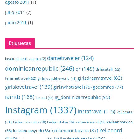
agosto 2011
(1)
julio 2011
(2)
junio 2011
(1)
Etiquetas
dametraveler
(124)
beautifuldestinations
(42)
dominicanrepublic
(246)
dr
(145)
drhasitall
(62)
girlsdreamtravel
(82)
femmetravel
(62)
girlaroundtheworld
(41)
girlslovetravel
(139)
girlswhotravel
(75)
godomrep
(77)
iamtb
(168)
ig_dominicanrepublic
(95)
iceland
(44)
Instagram
(1337)
instatravel
(115)
keilaeats
keilaenmexico
(51)
keilaeniceland
(43)
keilaencolombia
(39)
keilaendubai
(39)
keilaenrd
keilaenpuntacana
(87)
(66)
keilaennewyork
(56)