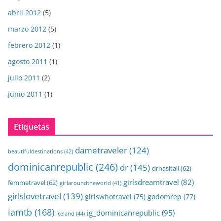
abril 2012
(5)
marzo 2012
(5)
febrero 2012
(1)
agosto 2011
(1)
julio 2011
(2)
junio 2011
(1)
Etiquetas
dametraveler
(124)
beautifuldestinations
(42)
dominicanrepublic
(246)
dr
(145)
drhasitall
(62)
girlsdreamtravel
(82)
femmetravel
(62)
girlaroundtheworld
(41)
girlslovetravel
(139)
girlswhotravel
(75)
godomrep
(77)
iamtb
(168)
ig_dominicanrepublic
(95)
iceland
(44)