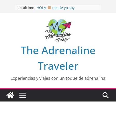
Saltar
Lo último:
HOLA
desde yo soy
al
Aprovechando que Wen tenía que
contenido
venia
EL SENDERO DEL CACAO: Excelente
opción
HOSPEDAJE AL NATURALSHH !!
.
En
OTRA PERSPECTIVA de RÍO EL
The Adrenaline
MULITO!
Traveler
Experiencias y viajes con un toque de adrenalina