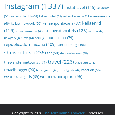
Instagram
(1337)
instatravel
(115)
keilaeats
keilaenmexico
(51)
keilaeniceland
(43)
keilaencolombia
(39)
keilaendubai
(39)
keilaenrd
keilaenpuntacana
(87)
(66)
keilaennewyork
(56)
(119)
keilavisitshotels
(126)
keilaensamana
(48)
mexico
(42)
puntacana
(79)
newyork
(49)
nyc
(44)
peru
(41)
republicadominicana
(109)
santodomingo
(56)
sheisnotlost
(236)
tbt
(68)
thetravelwoman
(39)
travel
(226)
thewanderingtourist
(71)
traveladdict
(42)
travelblogger
(90)
travelgram
(49)
vacation
(56)
travelguide
(44)
womenwhoexplore
(96)
wearetravelgirls
(69)
Copyright © 2026
The Adrenaline Traveler
. Todos los