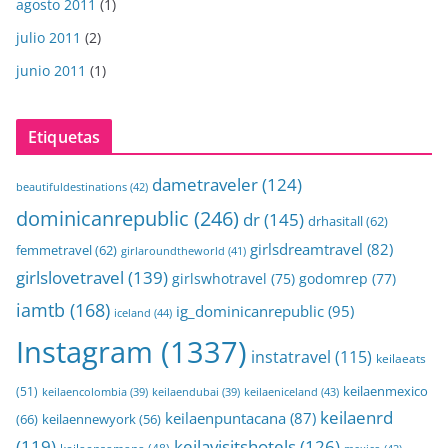
agosto 2011
(1)
julio 2011
(2)
junio 2011
(1)
Etiquetas
dametraveler
(124)
beautifuldestinations
(42)
dominicanrepublic
(246)
dr
(145)
drhasitall
(62)
girlsdreamtravel
(82)
femmetravel
(62)
girlaroundtheworld
(41)
girlslovetravel
(139)
girlswhotravel
(75)
godomrep
(77)
iamtb
(168)
ig_dominicanrepublic
(95)
iceland
(44)
Instagram
(1337)
instatravel
(115)
keilaeats
keilaenmexico
(51)
keilaeniceland
(43)
keilaencolombia
(39)
keilaendubai
(39)
keilaenrd
keilaenpuntacana
(87)
(66)
keilaennewyork
(56)
(119)
keilavisitshotels
(126)