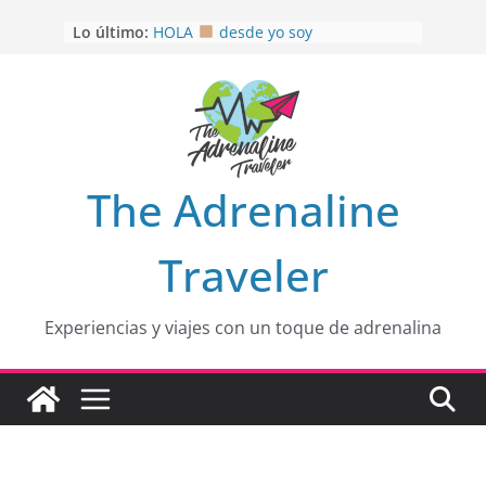
Saltar
Lo último:
HOLA
desde yo soy
al
Aprovechando que Wen tenía que
contenido
venia
EL SENDERO DEL CACAO: Excelente
opción
HOSPEDAJE AL NATURALSHH !!
.
En
OTRA PERSPECTIVA de RÍO EL
The Adrenaline
MULITO!
Traveler
Experiencias y viajes con un toque de adrenalina