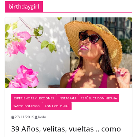
birthdaygirl
EXPERIENCIAS Y LECCIONES
INSTAGRAM
REPÚBLICA DOMINICANA
SANTO DOMINGO
ZONA COLONIAL
27/11/2019
Keila
39 Años, velitas, vueltas .. como