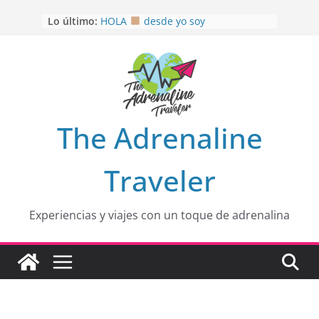
Saltar
Lo último:
HOLA
desde yo soy
al
Aprovechando que Wen tenía que
contenido
venia
EL SENDERO DEL CACAO: Excelente
opción
HOSPEDAJE AL NATURALSHH !!
.
En
OTRA PERSPECTIVA de RÍO EL
The Adrenaline
MULITO!
Traveler
Experiencias y viajes con un toque de adrenalina