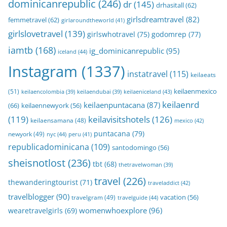
dominicanrepublic
(246)
dr
(145)
drhasitall
(62)
girlsdreamtravel
(82)
femmetravel
(62)
girlaroundtheworld
(41)
girlslovetravel
(139)
girlswhotravel
(75)
godomrep
(77)
iamtb
(168)
ig_dominicanrepublic
(95)
iceland
(44)
Instagram
(1337)
instatravel
(115)
keilaeats
keilaenmexico
(51)
keilaeniceland
(43)
keilaencolombia
(39)
keilaendubai
(39)
keilaenrd
keilaenpuntacana
(87)
(66)
keilaennewyork
(56)
(119)
keilavisitshotels
(126)
keilaensamana
(48)
mexico
(42)
puntacana
(79)
newyork
(49)
nyc
(44)
peru
(41)
republicadominicana
(109)
santodomingo
(56)
sheisnotlost
(236)
tbt
(68)
thetravelwoman
(39)
travel
(226)
thewanderingtourist
(71)
traveladdict
(42)
travelblogger
(90)
travelgram
(49)
vacation
(56)
travelguide
(44)
womenwhoexplore
(96)
wearetravelgirls
(69)