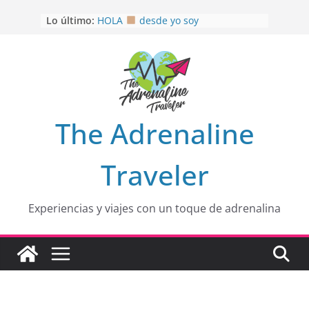
Saltar
Lo último:
HOLA
desde yo soy
al
Aprovechando que Wen tenía que
contenido
venia
EL SENDERO DEL CACAO: Excelente
opción
HOSPEDAJE AL NATURALSHH !!
.
En
OTRA PERSPECTIVA de RÍO EL
The Adrenaline
MULITO!
Traveler
Experiencias y viajes con un toque de adrenalina