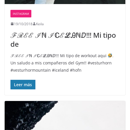
INSTAGRAM
19/10/2018
Keila
ℱℛℰℰ ℐℕ ℐℂℰℒᎯℕⅅ!!! Mi tipo
de
ℱℛℰℰ ℐℕ ℐℂℰℒᎯℕⅅ!!! Mi tipo de workout aqui
.
Un saludo a mis compañeros del Gym!! #vesturhorn
#vesturhormountain #iceland #hofn
Leer más