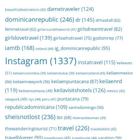
dametraveler
(124)
beautifuldestinations
(42)
dominicanrepublic
(246)
dr
(145)
drhasitall
(62)
girlsdreamtravel
(82)
femmetravel
(62)
girlaroundtheworld
(41)
girlslovetravel
(139)
girlswhotravel
(75)
godomrep
(77)
iamtb
(168)
ig_dominicanrepublic
(95)
iceland
(44)
Instagram
(1337)
instatravel
(115)
keilaeats
keilaenmexico
(51)
keilaeniceland
(43)
keilaencolombia
(39)
keilaendubai
(39)
keilaenrd
keilaenpuntacana
(87)
(66)
keilaennewyork
(56)
(119)
keilavisitshotels
(126)
keilaensamana
(48)
mexico
(42)
puntacana
(79)
newyork
(49)
nyc
(44)
peru
(41)
republicadominicana
(109)
santodomingo
(56)
sheisnotlost
(236)
tbt
(68)
thetravelwoman
(39)
travel
(226)
thewanderingtourist
(71)
traveladdict
(42)
travelblogger
(90)
travelgram
(49)
vacation
(56)
travelguide
(44)