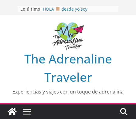
Saltar
Lo último:
HOLA
desde yo soy
al
Aprovechando que Wen tenía que
contenido
venia
EL SENDERO DEL CACAO: Excelente
opción
HOSPEDAJE AL NATURALSHH !!
.
En
OTRA PERSPECTIVA de RÍO EL
The Adrenaline
MULITO!
Traveler
Experiencias y viajes con un toque de adrenalina