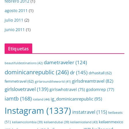
febrero 2012
(1)
agosto 2011
(1)
julio 2011
(2)
junio 2011
(1)
Etiquetas
dametraveler
(124)
beautifuldestinations
(42)
dominicanrepublic
(246)
dr
(145)
drhasitall
(62)
girlsdreamtravel
(82)
femmetravel
(62)
girlaroundtheworld
(41)
girlslovetravel
(139)
girlswhotravel
(75)
godomrep
(77)
iamtb
(168)
ig_dominicanrepublic
(95)
iceland
(44)
Instagram
(1337)
instatravel
(115)
keilaeats
keilaenmexico
(51)
keilaeniceland
(43)
keilaencolombia
(39)
keilaendubai
(39)