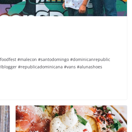
ofoodfest #malecon #santodomingo #dominicanrepublic
elblogger #republicadominicana #vans #alunashoes