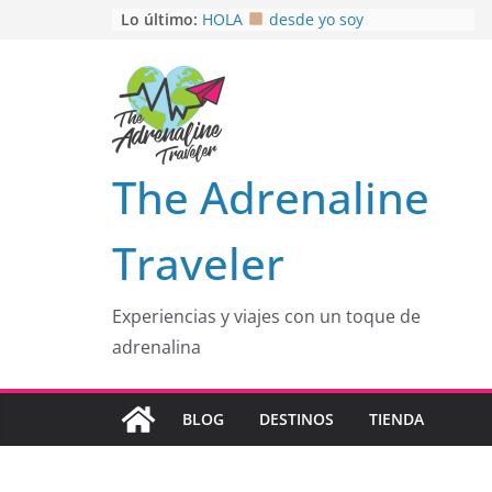
Saltar
Lo último:
HOLA
desde yo soy
Aprovechando que Wen tenía que
al
venia
contenido
EL SENDERO DEL CACAO: Excelente
opción
HOSPEDAJE AL NATURALSHH !!
.
En
OTRA PERSPECTIVA de RÍO EL
The Adrenaline
MULITO!
Traveler
Experiencias y viajes con un toque de
adrenalina
BLOG
DESTINOS
TIENDA