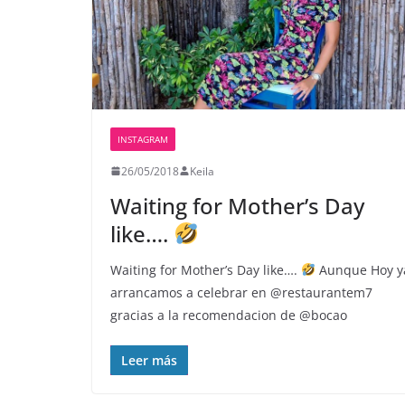
INSTAGRAM
26/05/2018
Keila
Waiting for Mother’s Day
like….
Waiting for Mother’s Day like….
Aunque Hoy y
arrancamos a celebrar en @restaurantem7
gracias a la recomendacion de @bocao
Leer más