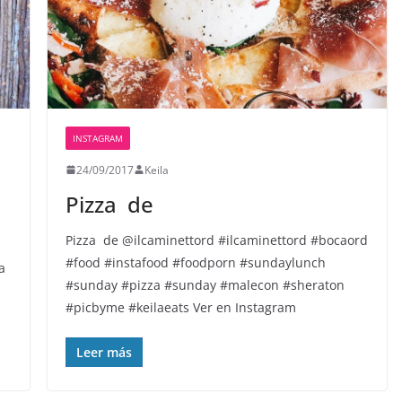
INSTAGRAM
24/09/2017
Keila
Pizza ️ de
Pizza ️ de @ilcaminettord #ilcaminettord #bocaord
#food #instafood #foodporn #sundaylunch
a
#sunday #pizza #sunday #malecon #sheraton
#picbyme #keilaeats Ver en Instagram
Leer más