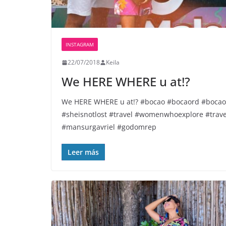
INSTAGRAM
22/07/2018
Keila
We HERE️ WHERE u at!?
We HERE️ WHERE u at!? #bocao #bocaord #boca
#sheisnotlost #travel #womenwhoexplore #trav
#mansurgavriel #godomrep
Leer más