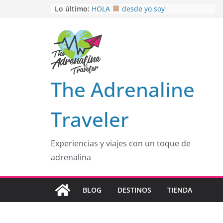
Saltar
Lo último:
HOLA
desde yo soy
Aprovechando que Wen tenía que
al
venia
contenido
EL SENDERO DEL CACAO: Excelente
opción
HOSPEDAJE AL NATURALSHH !!
.
En
OTRA PERSPECTIVA de RÍO EL
The Adrenaline
MULITO!
Traveler
Experiencias y viajes con un toque de
adrenalina
BLOG
DESTINOS
TIENDA