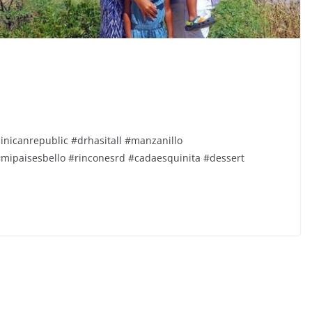
nicanrepublic #drhasitall #manzanillo
mipaisesbello #rinconesrd #cadaesquinita #dessert