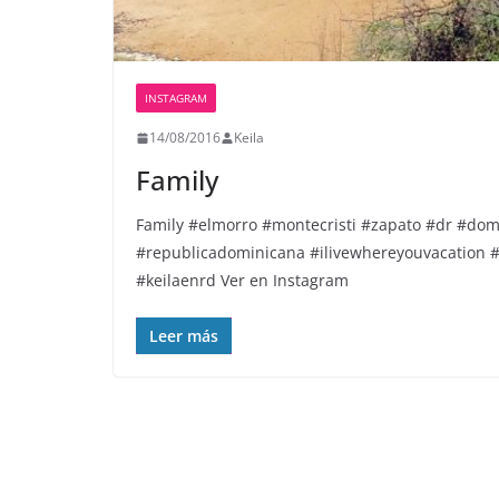
INSTAGRAM
14/08/2016
Keila
Family
Family #elmorro #montecristi #zapato #dr #domi
#republicadominicana #ilivewhereyouvacation #
#keilaenrd Ver en Instagram
Leer más