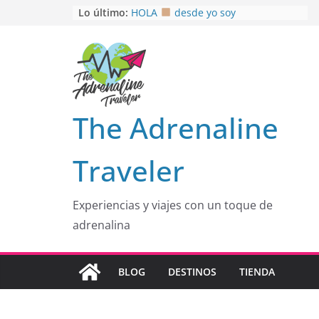
Saltar
Lo último:
HOLA
desde yo soy
Aprovechando que Wen tenía que
al
venia
contenido
EL SENDERO DEL CACAO: Excelente
opción
HOSPEDAJE AL NATURALSHH !!
.
En
OTRA PERSPECTIVA de RÍO EL
The Adrenaline
MULITO!
Traveler
Experiencias y viajes con un toque de
adrenalina
BLOG
DESTINOS
TIENDA