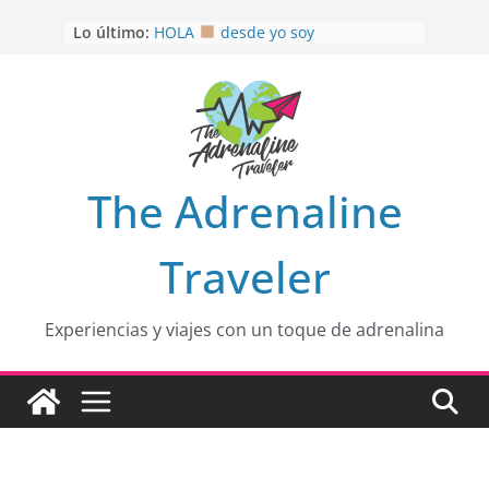
Saltar
Lo último:
HOLA
desde yo soy
al
Aprovechando que Wen tenía que
contenido
venia
EL SENDERO DEL CACAO: Excelente
opción
HOSPEDAJE AL NATURALSHH !!
.
En
OTRA PERSPECTIVA de RÍO EL
The Adrenaline
MULITO!
Traveler
Experiencias y viajes con un toque de adrenalina