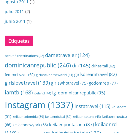
agosto 2011
(1)
julio 2011
(2)
junio 2011
(1)
Etiquetas
dametraveler
(124)
beautifuldestinations
(42)
dominicanrepublic
(246)
dr
(145)
drhasitall
(62)
girlsdreamtravel
(82)
femmetravel
(62)
girlaroundtheworld
(41)
girlslovetravel
(139)
girlswhotravel
(75)
godomrep
(77)
iamtb
(168)
ig_dominicanrepublic
(95)
iceland
(44)
Instagram
(1337)
instatravel
(115)
keilaeats
keilaenmexico
(51)
keilaeniceland
(43)
keilaencolombia
(39)
keilaendubai
(39)
keilaenrd
keilaenpuntacana
(87)
(66)
keilaennewyork
(56)
(119)
keilavisitshotels
(126)