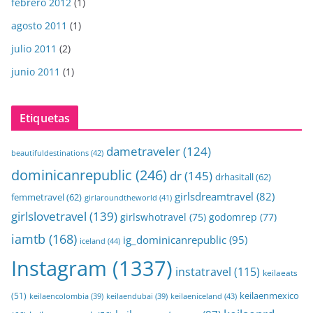
febrero 2012
(1)
agosto 2011
(1)
julio 2011
(2)
junio 2011
(1)
Etiquetas
dametraveler
(124)
beautifuldestinations
(42)
dominicanrepublic
(246)
dr
(145)
drhasitall
(62)
girlsdreamtravel
(82)
femmetravel
(62)
girlaroundtheworld
(41)
girlslovetravel
(139)
girlswhotravel
(75)
godomrep
(77)
iamtb
(168)
ig_dominicanrepublic
(95)
iceland
(44)
Instagram
(1337)
instatravel
(115)
keilaeats
keilaenmexico
(51)
keilaeniceland
(43)
keilaencolombia
(39)
keilaendubai
(39)