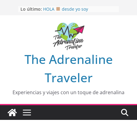
Saltar
Lo último:
HOLA
desde yo soy
al
Aprovechando que Wen tenía que
contenido
venia
EL SENDERO DEL CACAO: Excelente
opción
HOSPEDAJE AL NATURALSHH !!
.
En
OTRA PERSPECTIVA de RÍO EL
The Adrenaline
MULITO!
Traveler
Experiencias y viajes con un toque de adrenalina