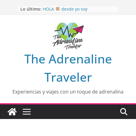
Saltar
Lo último:
HOLA
desde yo soy
al
Aprovechando que Wen tenía que
contenido
venia
EL SENDERO DEL CACAO: Excelente
opción
HOSPEDAJE AL NATURALSHH !!
.
En
OTRA PERSPECTIVA de RÍO EL
The Adrenaline
MULITO!
Traveler
Experiencias y viajes con un toque de adrenalina