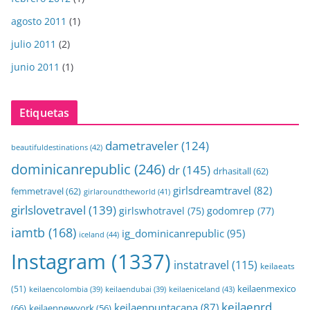
agosto 2011
(1)
julio 2011
(2)
junio 2011
(1)
Etiquetas
dametraveler
(124)
beautifuldestinations
(42)
dominicanrepublic
(246)
dr
(145)
drhasitall
(62)
girlsdreamtravel
(82)
femmetravel
(62)
girlaroundtheworld
(41)
girlslovetravel
(139)
girlswhotravel
(75)
godomrep
(77)
iamtb
(168)
ig_dominicanrepublic
(95)
iceland
(44)
Instagram
(1337)
instatravel
(115)
keilaeats
keilaenmexico
(51)
keilaeniceland
(43)
keilaencolombia
(39)
keilaendubai
(39)
keilaenrd
keilaenpuntacana
(87)
(66)
keilaennewyork
(56)