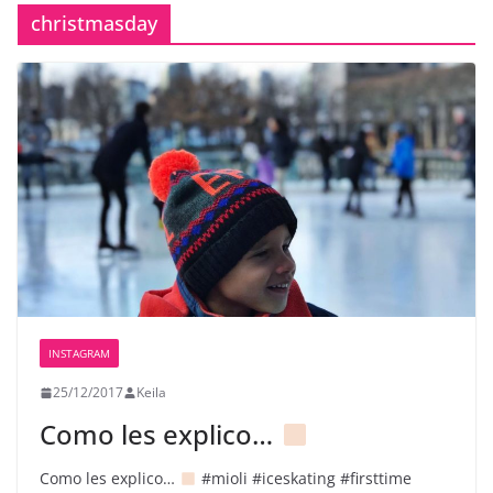
christmasday
INSTAGRAM
25/12/2017
Keila
Como les explico…
Como les explico…
#mioli #iceskating #firsttime