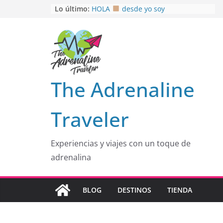
Saltar
Lo último:
HOLA
desde yo soy
Aprovechando que Wen tenía que
al
venia
contenido
EL SENDERO DEL CACAO: Excelente
opción
HOSPEDAJE AL NATURALSHH !!
.
En
OTRA PERSPECTIVA de RÍO EL
The Adrenaline
MULITO!
Traveler
Experiencias y viajes con un toque de
adrenalina
BLOG
DESTINOS
TIENDA