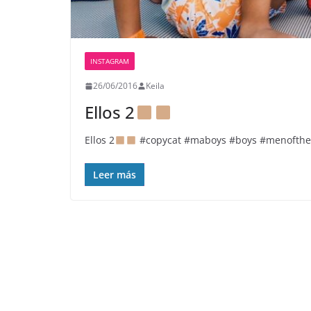
INSTAGRAM
26/06/2016
Keila
Ellos 2
Ellos 2
#copycat #maboys #boys #menoftheho
Leer más