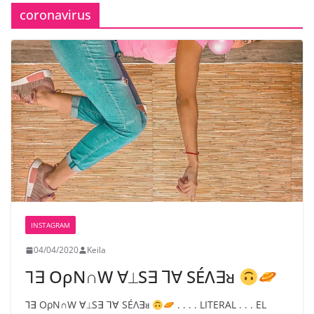
coronavirus
INSTAGRAM
04/04/2020
Keila
⅂∃ OρN∩W ∀⟂S∃ ⅂∀ SÉΛ∃ᴚ
⅂∃ OρN∩W ∀⟂S∃ ⅂∀ SÉΛ∃ᴚ
. . . . LITERAL . . . EL