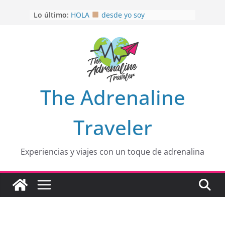
Saltar
Lo último:
HOLA
desde yo soy
al
Aprovechando que Wen tenía que
contenido
venia
EL SENDERO DEL CACAO: Excelente
opción
HOSPEDAJE AL NATURALSHH !!
.
En
OTRA PERSPECTIVA de RÍO EL
The Adrenaline
MULITO!
Traveler
Experiencias y viajes con un toque de adrenalina