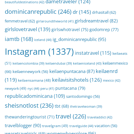
dametraveler
(124)
beautifuldestinations
(42)
dominicanrepublic
(246)
dr
(145)
drhasitall
(62)
girlsdreamtravel
(82)
femmetravel
(62)
girlaroundtheworld
(41)
girlslovetravel
(139)
girlswhotravel
(75)
godomrep
(77)
iamtb
(168)
ig_dominicanrepublic
(95)
iceland
(44)
Instagram
(1337)
instatravel
(115)
keilaeats
keilaenmexico
(51)
keilaeniceland
(43)
keilaencolombia
(39)
keilaendubai
(39)
keilaenrd
keilaenpuntacana
(87)
(66)
keilaennewyork
(56)
(119)
keilavisitshotels
(126)
keilaensamana
(48)
mexico
(42)
puntacana
(79)
newyork
(49)
nyc
(44)
peru
(41)
republicadominicana
(109)
santodomingo
(56)
sheisnotlost
(236)
tbt
(68)
thetravelwoman
(39)
travel
(226)
thewanderingtourist
(71)
traveladdict
(42)
travelblogger
(90)
travelgram
(49)
vacation
(56)
travelguide
(44)
womenwhoexplore
(96)
wearetravelgirls
(69)