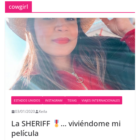
cowgirl
ESTADOS UNIDOS
INSTAGRAM
TEXAS
VIAJES INTERNACIONALES
03/01/2020
Keila
La SHERIFF
… viviéndome mi
película