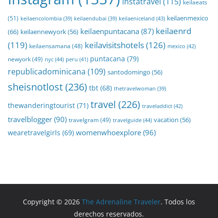
instatravel
(115)
keilaeats
keilaenmexico
(51)
keilaeniceland
(43)
keilaencolombia
(39)
keilaendubai
(39)
keilaenrd
keilaenpuntacana
(87)
(66)
keilaennewyork
(56)
(119)
keilavisitshotels
(126)
keilaensamana
(48)
mexico
(42)
puntacana
(79)
newyork
(49)
nyc
(44)
peru
(41)
republicadominicana
(109)
santodomingo
(56)
sheisnotlost
(236)
tbt
(68)
thetravelwoman
(39)
travel
(226)
thewanderingtourist
(71)
traveladdict
(42)
travelblogger
(90)
travelgram
(49)
vacation
(56)
travelguide
(44)
womenwhoexplore
(96)
wearetravelgirls
(69)
Copyright © 2026
The Adrenaline Traveler
. Todos los
derechos reservados.