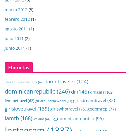
marzo 2012
(5)
febrero 2012
(1)
agosto 2011
(1)
julio 2011
(2)
junio 2011
(1)
Etiquetas
dametraveler
(124)
beautifuldestinations
(42)
dominicanrepublic
(246)
dr
(145)
drhasitall
(62)
girlsdreamtravel
(82)
femmetravel
(62)
girlaroundtheworld
(41)
girlslovetravel
(139)
girlswhotravel
(75)
godomrep
(77)
iamtb
(168)
ig_dominicanrepublic
(95)
iceland
(44)
Instagram
(1337)