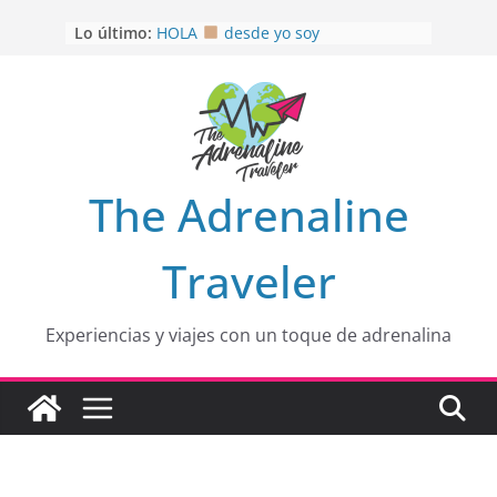
Saltar
Lo último:
HOLA
desde yo soy
al
Aprovechando que Wen tenía que
contenido
venia
EL SENDERO DEL CACAO: Excelente
opción
HOSPEDAJE AL NATURALSHH !!
.
En
OTRA PERSPECTIVA de RÍO EL
The Adrenaline
MULITO!
Traveler
Experiencias y viajes con un toque de adrenalina