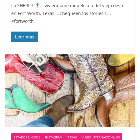
La SHERIFF
… viviéndome mi película del viejo oeste
en Fort Worth, Texas. . Chequeen los stories!! . .
#fortworth
Leer más
ESTADOS UNIDOS
INSTAGRAM
TEXAS
VIAJES INTERNACIONALES