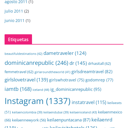
agosto 2011
(1)
julio 2011
(2)
junio 2011
(1)
Etiquetas
dametraveler
(124)
beautifuldestinations
(42)
dominicanrepublic
(246)
dr
(145)
drhasitall
(62)
girlsdreamtravel
(82)
femmetravel
(62)
girlaroundtheworld
(41)
girlslovetravel
(139)
girlswhotravel
(75)
godomrep
(77)
iamtb
(168)
ig_dominicanrepublic
(95)
iceland
(44)
Instagram
(1337)
instatravel
(115)
keilaeats
keilaenmexico
(51)
keilaeniceland
(43)
keilaencolombia
(39)
keilaendubai
(39)
keilaenrd
keilaenpuntacana
(87)
(66)
keilaennewyork
(56)
(119)
keilavisitshotels
(126)