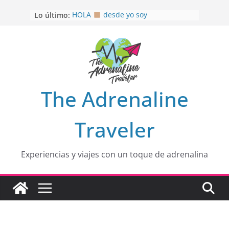
Saltar
Lo último:
HOLA
desde yo soy
al
Aprovechando que Wen tenía que
contenido
venia
EL SENDERO DEL CACAO: Excelente
opción
HOSPEDAJE AL NATURALSHH !!
.
En
OTRA PERSPECTIVA de RÍO EL
The Adrenaline
MULITO!
Traveler
Experiencias y viajes con un toque de adrenalina