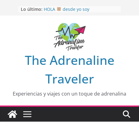
Saltar
Lo último:
HOLA
desde yo soy
al
Aprovechando que Wen tenía que
contenido
venia
EL SENDERO DEL CACAO: Excelente
opción
HOSPEDAJE AL NATURALSHH !!
.
En
OTRA PERSPECTIVA de RÍO EL
The Adrenaline
MULITO!
Traveler
Experiencias y viajes con un toque de adrenalina