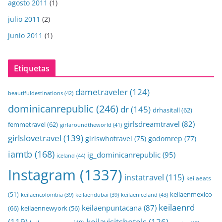
agosto 2011
(1)
julio 2011
(2)
junio 2011
(1)
Etiquetas
dametraveler
(124)
beautifuldestinations
(42)
dominicanrepublic
(246)
dr
(145)
drhasitall
(62)
girlsdreamtravel
(82)
femmetravel
(62)
girlaroundtheworld
(41)
girlslovetravel
(139)
girlswhotravel
(75)
godomrep
(77)
iamtb
(168)
ig_dominicanrepublic
(95)
iceland
(44)
Instagram
(1337)
instatravel
(115)
keilaeats
keilaenmexico
(51)
keilaeniceland
(43)
keilaencolombia
(39)
keilaendubai
(39)
keilaenrd
keilaenpuntacana
(87)
(66)
keilaennewyork
(56)
(119)
keilavisitshotels
(126)