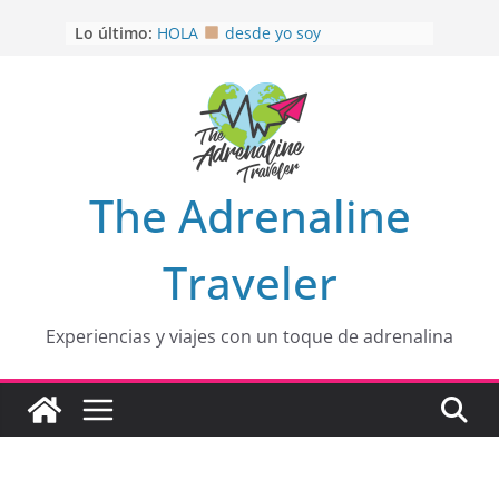
Saltar
Lo último:
HOLA
desde yo soy
al
Aprovechando que Wen tenía que
contenido
venia
EL SENDERO DEL CACAO: Excelente
opción
HOSPEDAJE AL NATURALSHH !!
.
En
OTRA PERSPECTIVA de RÍO EL
The Adrenaline
MULITO!
Traveler
Experiencias y viajes con un toque de adrenalina