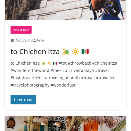
INSTAGRAM
15/03/2018
Keila
to Chichen Itza
to Chichen Itza
#tbt #throwback #chichenitza
#wonderoftheworld #mexico #rivieramaya #travel
#instatravel #instatraveling #iamtb #travel #traveller
#travelphotography #wonderlust
Leer más