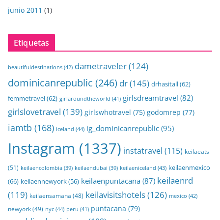
junio 2011
(1)
Etiquetas
dametraveler
(124)
beautifuldestinations
(42)
dominicanrepublic
(246)
dr
(145)
drhasitall
(62)
girlsdreamtravel
(82)
femmetravel
(62)
girlaroundtheworld
(41)
girlslovetravel
(139)
girlswhotravel
(75)
godomrep
(77)
iamtb
(168)
ig_dominicanrepublic
(95)
iceland
(44)
Instagram
(1337)
instatravel
(115)
keilaeats
keilaenmexico
(51)
keilaeniceland
(43)
keilaencolombia
(39)
keilaendubai
(39)
keilaenrd
keilaenpuntacana
(87)
(66)
keilaennewyork
(56)
(119)
keilavisitshotels
(126)
keilaensamana
(48)
mexico
(42)
puntacana
(79)
newyork
(49)
nyc
(44)
peru
(41)