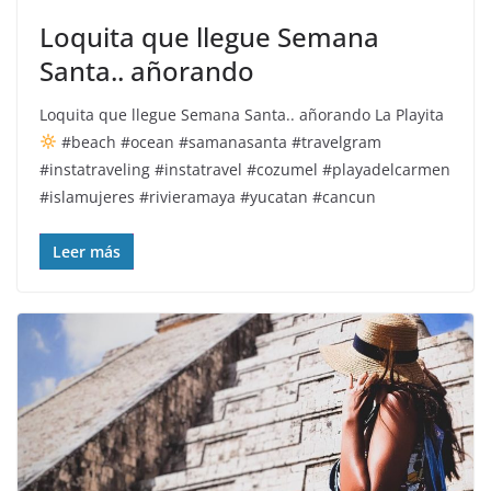
Loquita que llegue Semana
Santa.. añorando
Loquita que llegue Semana Santa.. añorando La Playita
#beach #ocean #samanasanta #travelgram
#instatraveling #instatravel #cozumel #playadelcarmen
#islamujeres #rivieramaya #yucatan #cancun
Leer más