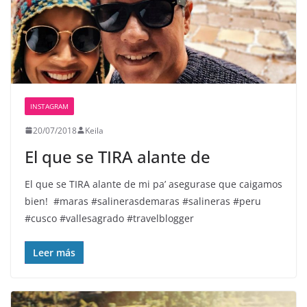
INSTAGRAM
20/07/2018
Keila
El que se TIRA alante de
El que se TIRA alante de mi pa’ asegurase que caigamos
bien! ️ #maras #salinerasdemaras #salineras #peru
#cusco #vallesagrado #travelblogger
Leer más