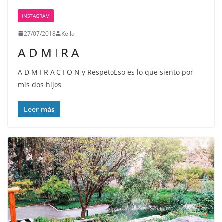
INSTAGRAM
27/07/2018
Keila
A D M I R A
A D M I R A C I O N y Respeto️Eso es lo que siento por
mis dos hijos
Leer más