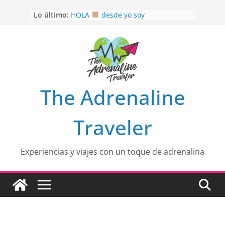
Saltar
Lo último:
HOLA
desde yo soy
al
Aprovechando que Wen tenía que
contenido
venia
EL SENDERO DEL CACAO: Excelente
opción
HOSPEDAJE AL NATURALSHH !!
.
En
OTRA PERSPECTIVA de RÍO EL
The Adrenaline
MULITO!
Traveler
Experiencias y viajes con un toque de adrenalina