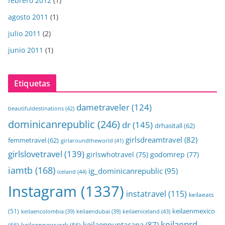
febrero 2012
(1)
agosto 2011
(1)
julio 2011
(2)
junio 2011
(1)
Etiquetas
dametraveler
(124)
beautifuldestinations
(42)
dominicanrepublic
(246)
dr
(145)
drhasitall
(62)
girlsdreamtravel
(82)
femmetravel
(62)
girlaroundtheworld
(41)
girlslovetravel
(139)
girlswhotravel
(75)
godomrep
(77)
iamtb
(168)
ig_dominicanrepublic
(95)
iceland
(44)
Instagram
(1337)
instatravel
(115)
keilaeats
keilaenmexico
(51)
keilaeniceland
(43)
keilaencolombia
(39)
keilaendubai
(39)
keilaenrd
keilaenpuntacana
(87)
(66)