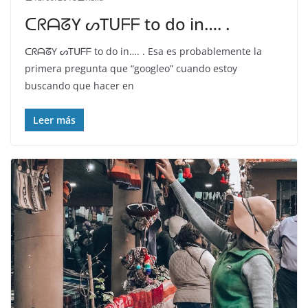
ᑕᖇᗩᘔY ᔕTᑌᖴᖴ to do in…. .
ᑕᖇᗩᘔY ᔕTᑌᖴᖴ to do in…. . Esa es probablemente la
primera pregunta que “googleo” cuando estoy
buscando que hacer en
Leer más