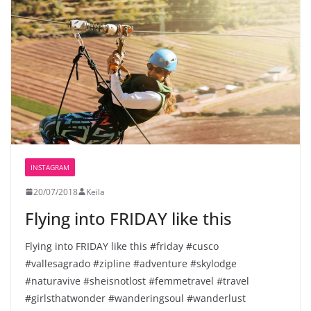
INSTAGRAM
20/07/2018
Keila
Flying into FRIDAY like this️
Flying into FRIDAY like this️ #friday #cusco
#vallesagrado #zipline #adventure #skylodge
#naturavive #sheisnotlost #femmetravel #travel
#girlsthatwonder #wanderingsoul #wanderlust