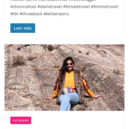
#sheisnotlost #dametravel #femaletravel #femmetravel
#tbt #throwback #keilaenperu
Leer más
INSTAGRAM