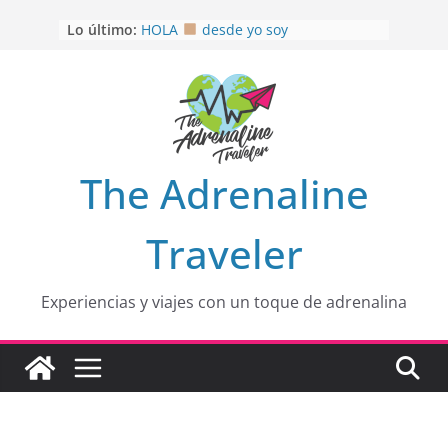
Saltar
Lo último:
HOLA
desde yo soy
al
Aprovechando que Wen tenía que
contenido
venia
EL SENDERO DEL CACAO: Excelente
opción
HOSPEDAJE AL NATURALSHH !!
.
En
OTRA PERSPECTIVA de RÍO EL
The Adrenaline
MULITO!
Traveler
Experiencias y viajes con un toque de adrenalina