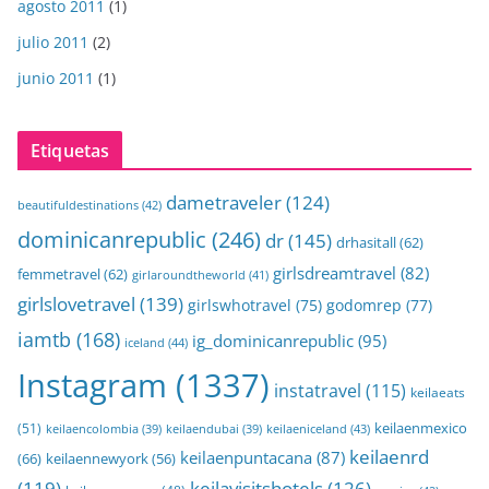
agosto 2011
(1)
julio 2011
(2)
junio 2011
(1)
Etiquetas
dametraveler
(124)
beautifuldestinations
(42)
dominicanrepublic
(246)
dr
(145)
drhasitall
(62)
girlsdreamtravel
(82)
femmetravel
(62)
girlaroundtheworld
(41)
girlslovetravel
(139)
girlswhotravel
(75)
godomrep
(77)
iamtb
(168)
ig_dominicanrepublic
(95)
iceland
(44)
Instagram
(1337)
instatravel
(115)
keilaeats
keilaenmexico
(51)
keilaeniceland
(43)
keilaencolombia
(39)
keilaendubai
(39)
keilaenrd
keilaenpuntacana
(87)
(66)
keilaennewyork
(56)
(119)
keilavisitshotels
(126)