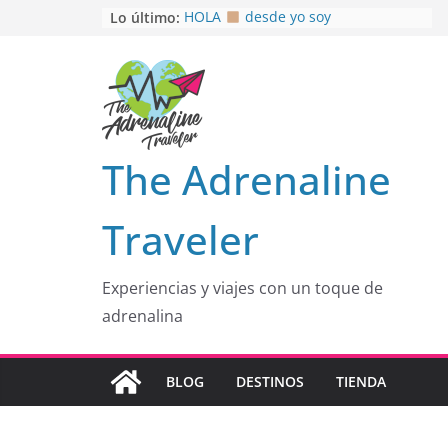
Saltar
Lo último:
HOLA
desde yo soy
Aprovechando que Wen tenía que
al
venia
contenido
EL SENDERO DEL CACAO: Excelente
opción
HOSPEDAJE AL NATURALSHH !!
.
En
OTRA PERSPECTIVA de RÍO EL
The Adrenaline
MULITO!
Traveler
Experiencias y viajes con un toque de
adrenalina
BLOG
DESTINOS
TIENDA