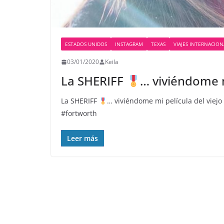
ESTADOS UNIDOS
INSTAGRAM
TEXAS
VIAJES INTERNACION
03/01/2020
Keila
La SHERIFF
… viviéndome m
La SHERIFF
… viviéndome mi película del viejo 
#fortworth
Leer más