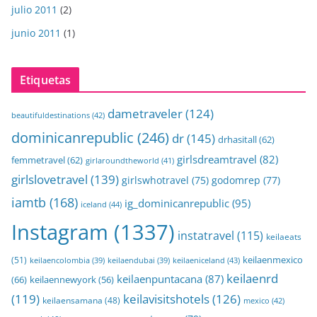
julio 2011
(2)
junio 2011
(1)
Etiquetas
dametraveler
(124)
beautifuldestinations
(42)
dominicanrepublic
(246)
dr
(145)
drhasitall
(62)
girlsdreamtravel
(82)
femmetravel
(62)
girlaroundtheworld
(41)
girlslovetravel
(139)
girlswhotravel
(75)
godomrep
(77)
iamtb
(168)
ig_dominicanrepublic
(95)
iceland
(44)
Instagram
(1337)
instatravel
(115)
keilaeats
keilaenmexico
(51)
keilaeniceland
(43)
keilaencolombia
(39)
keilaendubai
(39)
keilaenrd
keilaenpuntacana
(87)
(66)
keilaennewyork
(56)
(119)
keilavisitshotels
(126)
keilaensamana
(48)
mexico
(42)