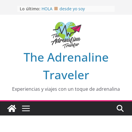
Saltar
Lo último:
HOLA
desde yo soy
al
Aprovechando que Wen tenía que
contenido
venia
EL SENDERO DEL CACAO: Excelente
opción
HOSPEDAJE AL NATURALSHH !!
.
En
OTRA PERSPECTIVA de RÍO EL
The Adrenaline
MULITO!
Traveler
Experiencias y viajes con un toque de adrenalina