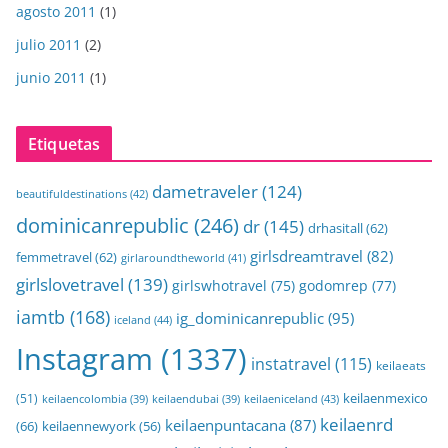
agosto 2011
(1)
julio 2011
(2)
junio 2011
(1)
Etiquetas
dametraveler
(124)
beautifuldestinations
(42)
dominicanrepublic
(246)
dr
(145)
drhasitall
(62)
girlsdreamtravel
(82)
femmetravel
(62)
girlaroundtheworld
(41)
girlslovetravel
(139)
girlswhotravel
(75)
godomrep
(77)
iamtb
(168)
ig_dominicanrepublic
(95)
iceland
(44)
Instagram
(1337)
instatravel
(115)
keilaeats
keilaenmexico
(51)
keilaeniceland
(43)
keilaencolombia
(39)
keilaendubai
(39)
keilaenrd
keilaenpuntacana
(87)
(66)
keilaennewyork
(56)