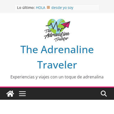
Saltar
Lo último:
HOLA
desde yo soy
al
Aprovechando que Wen tenía que
contenido
venia
EL SENDERO DEL CACAO: Excelente
opción
HOSPEDAJE AL NATURALSHH !!
.
En
OTRA PERSPECTIVA de RÍO EL
The Adrenaline
MULITO!
Traveler
Experiencias y viajes con un toque de adrenalina