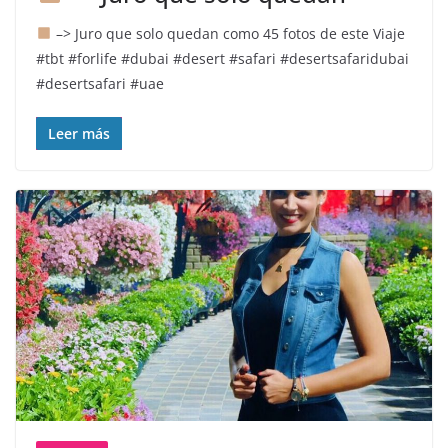
–> Juro que solo quedan como 45 fotos de este Viaje
#tbt #forlife #dubai #desert #safari #desertsafaridubai
#desertsafari #uae
Leer más