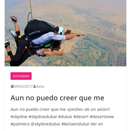
INSTAGRAM
09/05/2017
Keila
Aun no puedo creer que me
Aun no puedo creer que me «jondie» de un avion!!️️
#skydive #skydivedubai #dubai #desert #desertview
#palmera @skydivedubai #keilaendubai Ver en