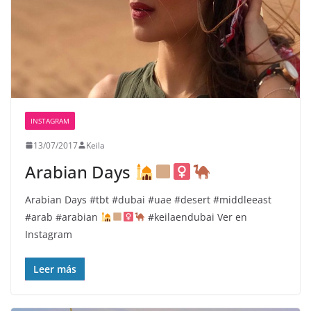
INSTAGRAM
13/07/2017
Keila
Arabian Days
Arabian Days
#tbt #dubai #uae #desert #middleeast
#arab #arabian
#keilaendubai Ver en
Instagram
Leer más