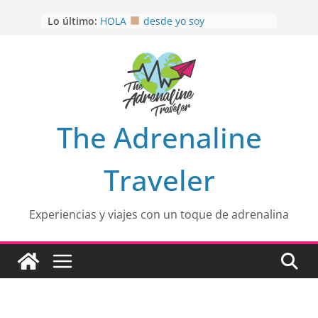
Saltar
Lo último:
HOLA
desde yo soy
al
Aprovechando que Wen tenía que
contenido
venia
EL SENDERO DEL CACAO: Excelente
opción
HOSPEDAJE AL NATURALSHH !!
.
En
OTRA PERSPECTIVA de RÍO EL
The Adrenaline
MULITO!
Traveler
Experiencias y viajes con un toque de adrenalina