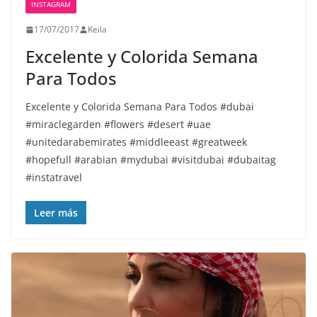
INSTAGRAM
17/07/2017
Keila
Excelente y Colorida Semana
Para Todos️
Excelente y Colorida Semana Para Todos️ #dubai
#miraclegarden #flowers #desert #uae
#unitedarabemirates #middleeast #greatweek
#hopefull #arabian #mydubai #visitdubai #dubaitag
#instatravel
Leer más