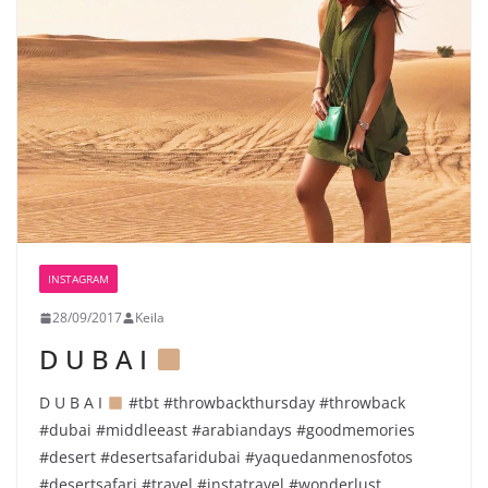
INSTAGRAM
28/09/2017
Keila
D U B A I
D U B A I
#tbt #throwbackthursday #throwback
#dubai #middleeast #arabiandays #goodmemories
#desert #desertsafaridubai #yaquedanmenosfotos
#desertsafari #travel #instatravel #wonderlust