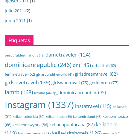
agosto 2011
(1)
julio 2011
(2)
junio 2011
(1)
Etiquetas
dametraveler
(124)
beautifuldestinations
(42)
dominicanrepublic
(246)
dr
(145)
drhasitall
(62)
girlsdreamtravel
(82)
femmetravel
(62)
girlaroundtheworld
(41)
girlslovetravel
(139)
girlswhotravel
(75)
godomrep
(77)
iamtb
(168)
ig_dominicanrepublic
(95)
iceland
(44)
Instagram
(1337)
instatravel
(115)
keilaeats
keilaenmexico
(51)
keilaeniceland
(43)
keilaencolombia
(39)
keilaendubai
(39)
keilaenrd
keilaenpuntacana
(87)
(66)
keilaennewyork
(56)
(119)
keilavisitshotels
(126)
keilaensamana
(48)
mexico
(42)