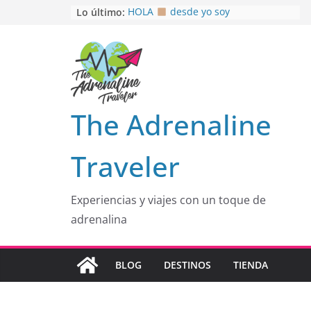
Saltar
Lo último:
HOLA
desde yo soy
Aprovechando que Wen tenía que
al
venia
contenido
EL SENDERO DEL CACAO: Excelente
opción
HOSPEDAJE AL NATURALSHH !!
.
En
OTRA PERSPECTIVA de RÍO EL
The Adrenaline
MULITO!
Traveler
Experiencias y viajes con un toque de
adrenalina
BLOG
DESTINOS
TIENDA