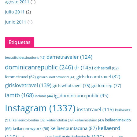
agosto 2011
(1)
julio 2011
(2)
junio 2011
(1)
Etiquetas
dametraveler
(124)
beautifuldestinations
(42)
dominicanrepublic
(246)
dr
(145)
drhasitall
(62)
girlsdreamtravel
(82)
femmetravel
(62)
girlaroundtheworld
(41)
girlslovetravel
(139)
girlswhotravel
(75)
godomrep
(77)
iamtb
(168)
ig_dominicanrepublic
(95)
iceland
(44)
Instagram
(1337)
instatravel
(115)
keilaeats
keilaenmexico
(51)
keilaeniceland
(43)
keilaencolombia
(39)
keilaendubai
(39)
keilaenrd
keilaenpuntacana
(87)
(66)
keilaennewyork
(56)
(119)
keilavisitshotels
(126)