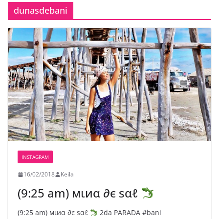
dunasdebani
INSTAGRAM
16/02/2018
Keila
(9:25 am) мιиα ∂є ѕαℓ
(9:25 am) мιиα ∂є ѕαℓ
2da PARADA #bani