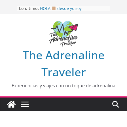
Saltar
Lo último:
HOLA
desde yo soy
al
Aprovechando que Wen tenía que
contenido
venia
EL SENDERO DEL CACAO: Excelente
opción
HOSPEDAJE AL NATURALSHH !!
.
En
OTRA PERSPECTIVA de RÍO EL
The Adrenaline
MULITO!
Traveler
Experiencias y viajes con un toque de adrenalina