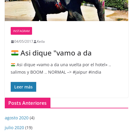
INSTAGRAM
04/05/2017
Keila
Asi dique "vamo a da
Asi dique «vamo a da una vuelta por el hotel» ..
salimos y BOOM ..
NORMAL –> #jaipur #india
Leer más
Posts Anteriores
agosto 2020
(4)
julio 2020
(19)