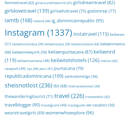
girlsdreamtravel
(82)
femmetravel
(62)
girlaroundtheworld
(41)
girlslovetravel
(139)
girlswhotravel
(75)
godomrep
(77)
iamtb
(168)
ig_dominicanrepublic
(95)
iceland
(44)
Instagram
(1337)
instatravel
(115)
keilaeats
keilaenmexico
(51)
keilaeniceland
(43)
keilaencolombia
(39)
keilaendubai
(39)
keilaenrd
keilaenpuntacana
(87)
(66)
keilaennewyork
(56)
(119)
keilavisitshotels
(126)
keilaensamana
(48)
mexico
(42)
puntacana
(79)
newyork
(49)
nyc
(44)
peru
(41)
republicadominicana
(109)
santodomingo
(56)
sheisnotlost
(236)
tbt
(68)
thetravelwoman
(39)
travel
(226)
thewanderingtourist
(71)
traveladdict
(42)
travelblogger
(90)
travelgram
(49)
vacation
(56)
travelguide
(44)
womenwhoexplore
(96)
wearetravelgirls
(69)