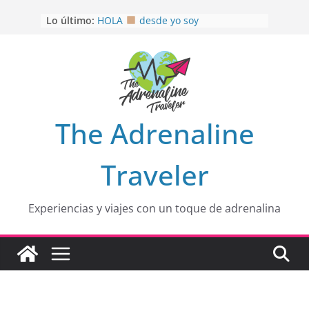
Saltar
Lo último:
HOLA
desde yo soy
al
Aprovechando que Wen tenía que
contenido
venia
EL SENDERO DEL CACAO: Excelente
opción
HOSPEDAJE AL NATURALSHH !!
.
En
OTRA PERSPECTIVA de RÍO EL
The Adrenaline
MULITO!
Traveler
Experiencias y viajes con un toque de adrenalina