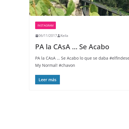
INSTAGRAM
06/11/2017
Keila
PA la CAsA … Se Acabo
PA la CAsA … Se Acabo lo que se daba️ #elfindes
My Normal! #chavon
Leer más