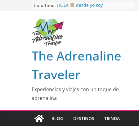
Saltar
Lo último:
HOLA
desde yo soy
Aprovechando que Wen tenía que
al
venia
contenido
EL SENDERO DEL CACAO: Excelente
opción
HOSPEDAJE AL NATURALSHH !!
.
En
OTRA PERSPECTIVA de RÍO EL
The Adrenaline
MULITO!
Traveler
Experiencias y viajes con un toque de
adrenalina
BLOG
DESTINOS
TIENDA