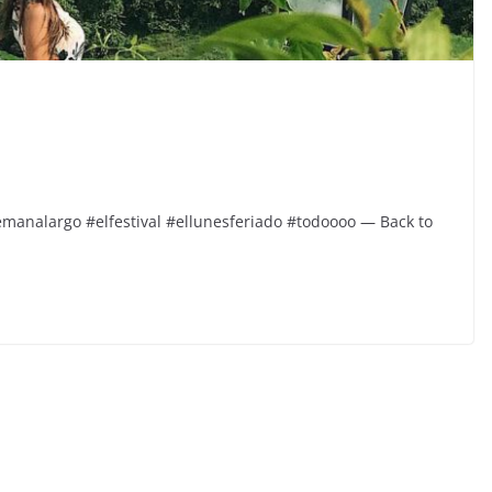
emanalargo #elfestival #ellunesferiado #todoooo — Back to