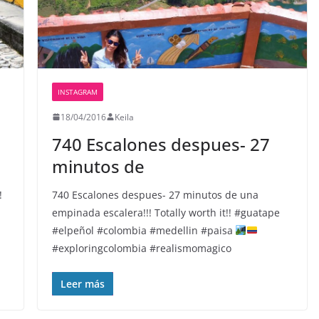
INSTAGRAM
18/04/2016
Keila
740 Escalones despues- 27
minutos de
!
740 Escalones despues- 27 minutos de una
empinada escalera!!! Totally worth it!! #guatape
#elpeñol #colombia #medellin #paisa
#exploringcolombia #realismomagico
Leer más