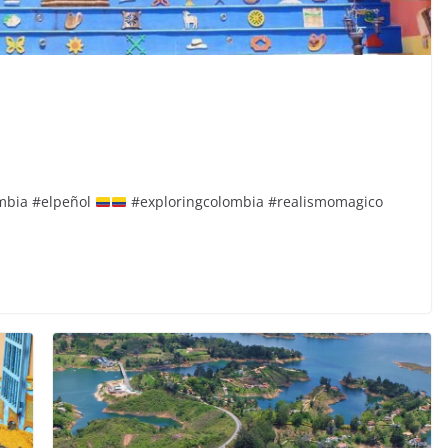
ombia #elpeñol
#exploringcolombia #realismomagico