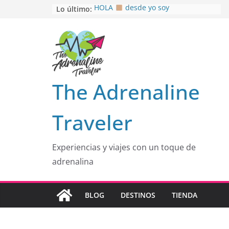
Saltar
Lo último:
HOLA
desde yo soy
Aprovechando que Wen tenía que
al
venia
contenido
EL SENDERO DEL CACAO: Excelente
opción
HOSPEDAJE AL NATURALSHH !!
.
En
OTRA PERSPECTIVA de RÍO EL
The Adrenaline
MULITO!
Traveler
Experiencias y viajes con un toque de
adrenalina
BLOG
DESTINOS
TIENDA