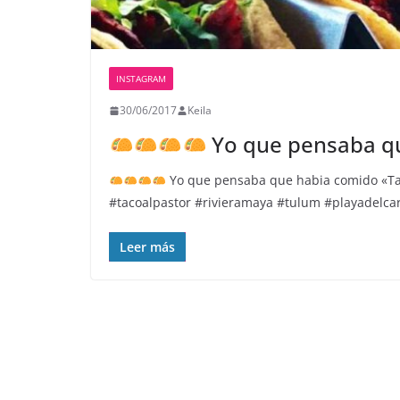
INSTAGRAM
30/06/2017
Keila
Yo que pensaba q
Yo que pensaba que habia comido «Tac
#tacoalpastor #rivieramaya #tulum #playadelc
Leer más