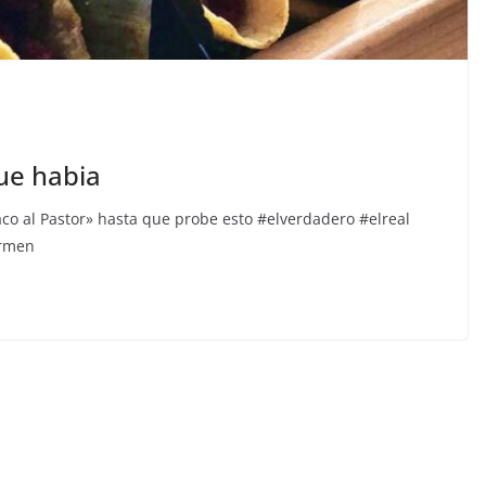
ue habia
o al Pastor» hasta que probe esto
#elverdadero #elreal
armen