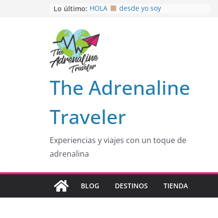
Saltar
Lo último:
HOLA
desde yo soy
Aprovechando que Wen tenía que
al
venia
contenido
EL SENDERO DEL CACAO: Excelente
opción
HOSPEDAJE AL NATURALSHH !!
.
En
OTRA PERSPECTIVA de RÍO EL
The Adrenaline
MULITO!
Traveler
Experiencias y viajes con un toque de
adrenalina
BLOG
DESTINOS
TIENDA