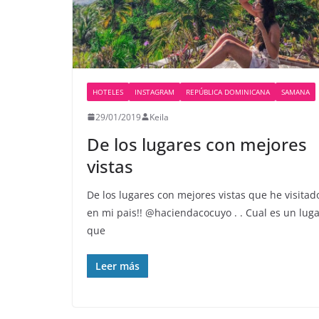
HOTELES
INSTAGRAM
REPÚBLICA DOMINICANA
SAMANA
29/01/2019
Keila
De los lugares con mejores
vistas
De los lugares con mejores vistas que he visitad
en mi pais!! @haciendacocuyo . . Cual es un lug
que
Leer más