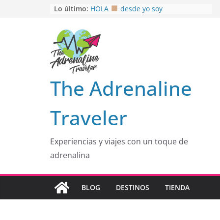
Saltar
Lo último:
HOLA
desde yo soy
Aprovechando que Wen tenía que
al
venia
contenido
EL SENDERO DEL CACAO: Excelente
opción
HOSPEDAJE AL NATURALSHH !!
.
En
OTRA PERSPECTIVA de RÍO EL
The Adrenaline
MULITO!
Traveler
Experiencias y viajes con un toque de
adrenalina
BLOG
DESTINOS
TIENDA