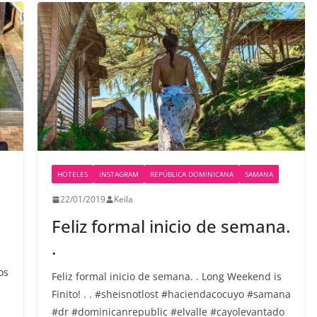
HOTELES
INSTAGRAM
REPÚBLICA DOMINICANA
SAMANA
22/01/2019
Keila
Feliz formal inicio de semana.
️.
os
Feliz formal inicio de semana. ️. Long Weekend is
Finito! . . #sheisnotlost #haciendacocuyo #samana
#dr #dominicanrepublic #elvalle #cayolevantado