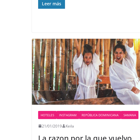
Leer más
HOTELES
INSTAGRAM
REPÚBLICA DOMINICANA
SAMANA
21/01/2019
Keila
La razon por la que vuelvo