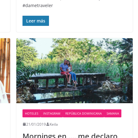
#dametraveler
Leer más
HOTELES
INSTAGRAM
REPÚBLICA DOMINICANA
SAMANA
21/01/2019
Keila
Mornings en …. me declaro