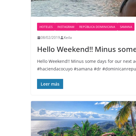
HOTELES
INSTAGRAM
REPÚBLICA DOMINICANA
SAMANA
08/02/2019
Keila
Hello Weekend!! Minus some
Hello Weekend!! Minus some days for our next a
#haciendacocuyo #samana #dr #dominicanrepubl
Leer más