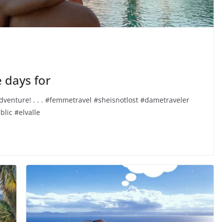
 days for
dventure! . . . #femmetravel #sheisnotlost #dametraveler
ic #elvalle