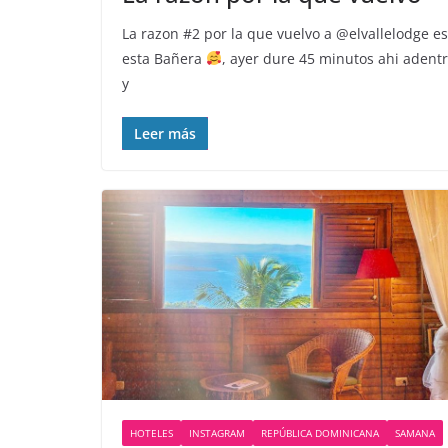
La razon #2 por la que vuelvo a @elvallelodge es
esta Bañera
, ayer dure 45 minutos ahi adent
y
Leer más
HOTELES
INSTAGRAM
REPÚBLICA DOMINICANA
SAMANA