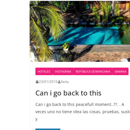
HOTELES
INSTAGRAM
REPÚBLICA DOMINICANA
SAMANA
23/01/2019
Keila
Can i go back to this
Can i go back to this peacefull moment..??. . A
veces uno no tiene idea las cosas, pruebas, sust
y