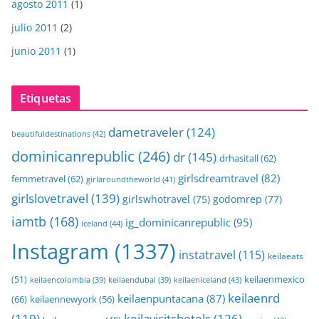
agosto 2011
(1)
julio 2011
(2)
junio 2011
(1)
Etiquetas
dametraveler
(124)
beautifuldestinations
(42)
dominicanrepublic
(246)
dr
(145)
drhasitall
(62)
girlsdreamtravel
(82)
femmetravel
(62)
girlaroundtheworld
(41)
girlslovetravel
(139)
girlswhotravel
(75)
godomrep
(77)
iamtb
(168)
ig_dominicanrepublic
(95)
iceland
(44)
Instagram
(1337)
instatravel
(115)
keilaeats
keilaenmexico
(51)
keilaeniceland
(43)
keilaencolombia
(39)
keilaendubai
(39)
keilaenrd
keilaenpuntacana
(87)
(66)
keilaennewyork
(56)
(119)
keilavisitshotels
(126)