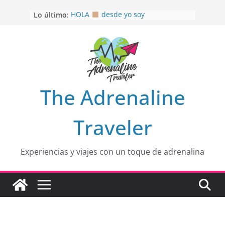
Saltar
Lo último:
HOLA
desde yo soy
al
Aprovechando que Wen tenía que
contenido
venia
EL SENDERO DEL CACAO: Excelente
opción
HOSPEDAJE AL NATURALSHH !!
.
En
OTRA PERSPECTIVA de RÍO EL
The Adrenaline
MULITO!
Traveler
Experiencias y viajes con un toque de adrenalina