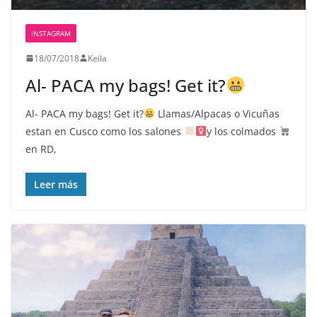
INSTAGRAM
18/07/2018
Keila
Al- PACA my bags! Get it?
Al- PACA my bags! Get it?
Llamas/Alpacas o Vicuñas
estan en Cusco como los salones
y los colmados
en RD,
Leer más