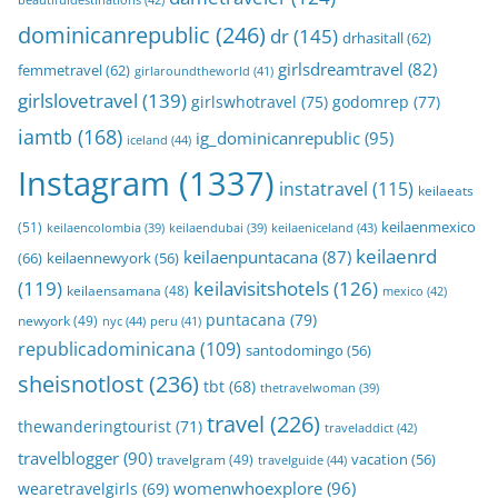
dominicanrepublic
(246)
dr
(145)
drhasitall
(62)
girlsdreamtravel
(82)
femmetravel
(62)
girlaroundtheworld
(41)
girlslovetravel
(139)
girlswhotravel
(75)
godomrep
(77)
iamtb
(168)
ig_dominicanrepublic
(95)
iceland
(44)
Instagram
(1337)
instatravel
(115)
keilaeats
keilaenmexico
(51)
keilaeniceland
(43)
keilaencolombia
(39)
keilaendubai
(39)
keilaenrd
keilaenpuntacana
(87)
(66)
keilaennewyork
(56)
(119)
keilavisitshotels
(126)
keilaensamana
(48)
mexico
(42)
puntacana
(79)
newyork
(49)
nyc
(44)
peru
(41)
republicadominicana
(109)
santodomingo
(56)
sheisnotlost
(236)
tbt
(68)
thetravelwoman
(39)
travel
(226)
thewanderingtourist
(71)
traveladdict
(42)
travelblogger
(90)
travelgram
(49)
vacation
(56)
travelguide
(44)
womenwhoexplore
(96)
wearetravelgirls
(69)