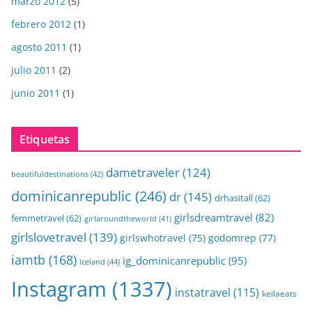
marzo 2012
(5)
febrero 2012
(1)
agosto 2011
(1)
julio 2011
(2)
junio 2011
(1)
Etiquetas
dametraveler
(124)
beautifuldestinations
(42)
dominicanrepublic
(246)
dr
(145)
drhasitall
(62)
girlsdreamtravel
(82)
femmetravel
(62)
girlaroundtheworld
(41)
girlslovetravel
(139)
girlswhotravel
(75)
godomrep
(77)
iamtb
(168)
ig_dominicanrepublic
(95)
iceland
(44)
Instagram
(1337)
instatravel
(115)
keilaeats