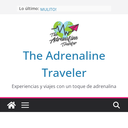
Saltar
OTRA PERSPECTIVA de RÍO EL
Lo último:
al
MULITO!
HOLA
desde yo soy
contenido
Aprovechando que Wen tenía que
venia
EL SENDERO DEL CACAO: Excelente
opción
HOSPEDAJE AL NATURALSHH !!
.
The Adrenaline
En
Traveler
Experiencias y viajes con un toque de adrenalina