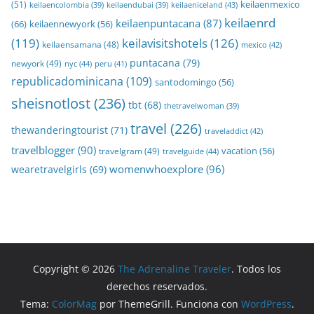
keilaenmexico
(51)
keilaeniceland
(43)
keilaencolombia
(39)
keilaendubai
(39)
keilaenrd
keilaenpuntacana
(87)
(66)
keilaennewyork
(56)
(119)
keilavisitshotels
(126)
keilaensamana
(48)
mexico
(42)
puntacana
(79)
newyork
(49)
nyc
(44)
peru
(41)
republicadominicana
(109)
santodomingo
(56)
sheisnotlost
(236)
tbt
(68)
thetravelwoman
(39)
travel
(226)
thewanderingtourist
(71)
traveladdict
(42)
travelblogger
(90)
travelgram
(49)
vacation
(56)
travelguide
(44)
womenwhoexplore
(96)
wearetravelgirls
(69)
Copyright © 2026
The Adrenaline Traveler
. Todos los
derechos reservados.
Tema:
ColorMag
por ThemeGrill. Funciona con
WordPress
.