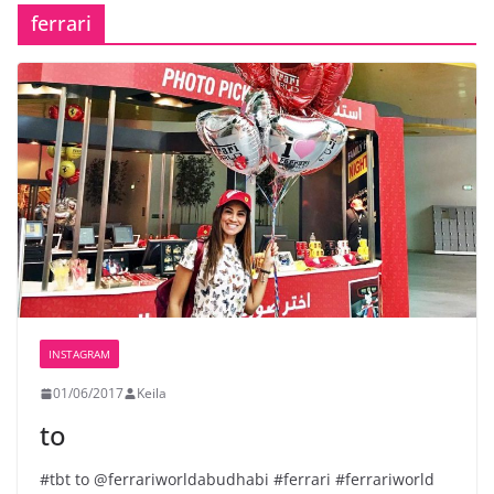
ferrari
INSTAGRAM
01/06/2017
Keila
to
#tbt to @ferrariworldabudhabi #ferrari #ferrariworld