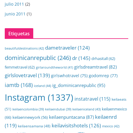
julio 2011
(2)
junio 2011
(1)
Etiquetas
dametraveler
(124)
beautifuldestinations
(42)
dominicanrepublic
(246)
dr
(145)
drhasitall
(62)
girlsdreamtravel
(82)
femmetravel
(62)
girlaroundtheworld
(41)
girlslovetravel
(139)
girlswhotravel
(75)
godomrep
(77)
iamtb
(168)
ig_dominicanrepublic
(95)
iceland
(44)
Instagram
(1337)
instatravel
(115)
keilaeats
keilaenmexico
(51)
keilaeniceland
(43)
keilaencolombia
(39)
keilaendubai
(39)
keilaenrd
keilaenpuntacana
(87)
(66)
keilaennewyork
(56)
(119)
keilavisitshotels
(126)
keilaensamana
(48)
mexico
(42)