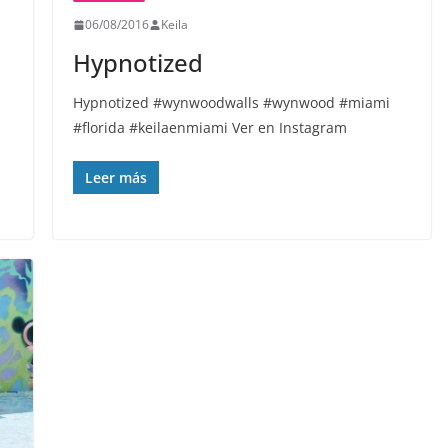
06/08/2016
Keila
Hypnotized️️️️
Hypnotized️️️️ #wynwoodwalls #wynwood #miami
#florida #keilaenmiami Ver en Instagram
Leer más