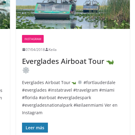
INSTAGRAM
07/04/2018
Keila
Everglades Airboat Tour
Everglades Airboat Tour
#fortlauderdale
#everglades #instatravel #travelgram #miami
os
#florida #airboat #evergladespark
en
#evergladesnationalpark #keilaenmiami Ver en
Instagram
Leer más