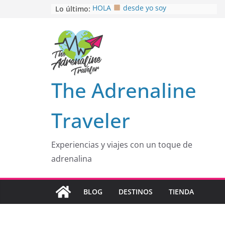
Saltar
Lo último:
HOLA
desde yo soy
Aprovechando que Wen tenía que
al
venia
contenido
EL SENDERO DEL CACAO: Excelente
opción
HOSPEDAJE AL NATURALSHH !!
.
En
OTRA PERSPECTIVA de RÍO EL
The Adrenaline
MULITO!
Traveler
Experiencias y viajes con un toque de
adrenalina
BLOG
DESTINOS
TIENDA