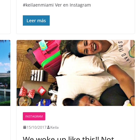
#keilaenmiami Ver en Instagram
Leer más
INSTAGRAM
15/10/2017
Keila
We woke up like this!! Not