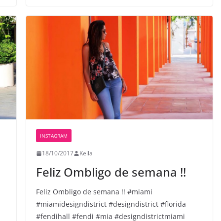
INSTAGRAM
18/10/2017
Keila
Feliz Ombligo de semana !!️
Feliz Ombligo de semana !!️ #miami
#miamidesigndistrict #designdistrict #florida
#fendihall #fendi #mia #designdistrictmiami