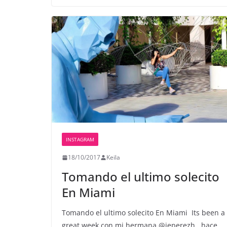
INSTAGRAM
18/10/2017
Keila
Tomando el ultimo solecito
En Miami
Tomando el ultimo solecito En Miami ️ Its been a
great week con mi hermana @jeperezh , hace