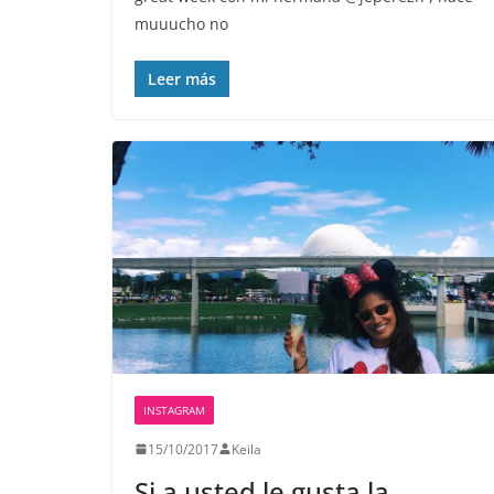
muuucho no
Leer más
INSTAGRAM
15/10/2017
Keila
Si a usted le gusta la