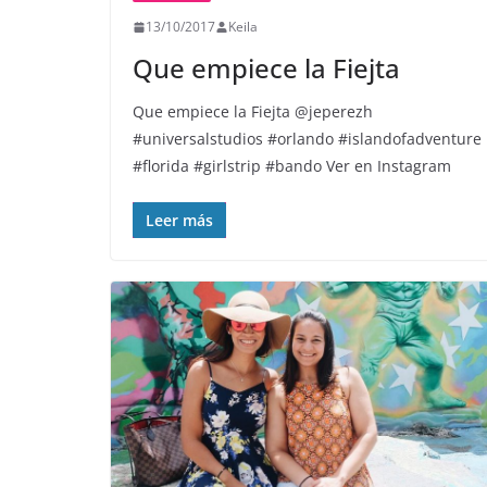
13/10/2017
Keila
Que empiece la Fiejta
Que empiece la Fiejta @jeperezh
#universalstudios #orlando #islandofadventure
#florida #girlstrip #bando Ver en Instagram
Leer más