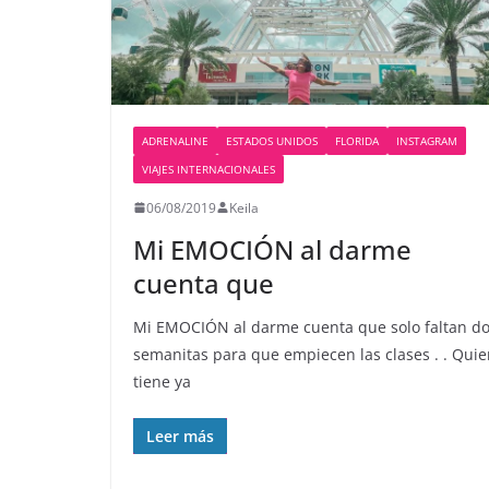
ADRENALINE
ESTADOS UNIDOS
FLORIDA
INSTAGRAM
VIAJES INTERNACIONALES
06/08/2019
Keila
Mi EMOCIÓN al darme
cuenta que
Mi EMOCIÓN al darme cuenta que solo faltan d
semanitas para que empiecen las clases . . Qui
tiene ya
Leer más