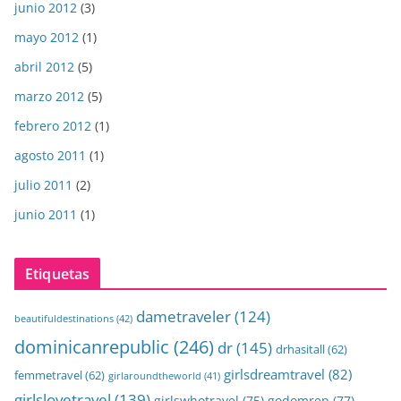
junio 2012
(3)
mayo 2012
(1)
abril 2012
(5)
marzo 2012
(5)
febrero 2012
(1)
agosto 2011
(1)
julio 2011
(2)
junio 2011
(1)
Etiquetas
dametraveler
(124)
beautifuldestinations
(42)
dominicanrepublic
(246)
dr
(145)
drhasitall
(62)
girlsdreamtravel
(82)
femmetravel
(62)
girlaroundtheworld
(41)
girlslovetravel
(139)
girlswhotravel
(75)
godomrep
(77)