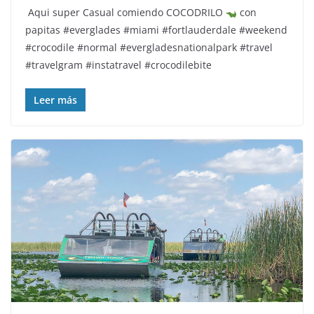
Aqui super Casual comiendo COCODRILO
con
papitas #everglades #miami #fortlauderdale #weekend
#crocodile #normal #evergladesnationalpark #travel
#travelgram #instatravel #crocodilebite
Leer más