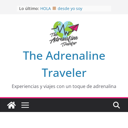
Saltar
Lo último:
HOLA
desde yo soy
al
Aprovechando que Wen tenía que
contenido
venia
EL SENDERO DEL CACAO: Excelente
opción
HOSPEDAJE AL NATURALSHH !!
.
En
OTRA PERSPECTIVA de RÍO EL
The Adrenaline
MULITO!
Traveler
Experiencias y viajes con un toque de adrenalina