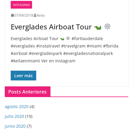
INSTAGRAM
07/04/2018
Keila
Everglades Airboat Tour
Everglades Airboat Tour
#fortlauderdale
#everglades #instatravel #travelgram #miami #florida
#airboat #evergladespark #evergladesnationalpark
#keilaenmiami Ver en Instagram
Leer más
Posts Anteriores
agosto 2020
(4)
julio 2020
(19)
junio 2020
(7)