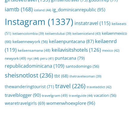
iamtb
(168)
ig_dominicanrepublic
(95)
iceland
(44)
Instagram
(1337)
instatravel
(115)
keilaeats
keilaenmexico
(51)
keilaeniceland
(43)
keilaencolombia
(39)
keilaendubai
(39)
keilaenrd
keilaenpuntacana
(87)
(66)
keilaennewyork
(56)
(119)
keilavisitshotels
(126)
keilaensamana
(48)
mexico
(42)
puntacana
(79)
newyork
(49)
nyc
(44)
peru
(41)
republicadominicana
(109)
santodomingo
(56)
sheisnotlost
(236)
tbt
(68)
thetravelwoman
(39)
travel
(226)
thewanderingtourist
(71)
traveladdict
(42)
travelblogger
(90)
travelgram
(49)
vacation
(56)
travelguide
(44)
womenwhoexplore
(96)
wearetravelgirls
(69)