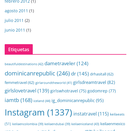
febrero 2012
(1)
agosto 2011
(1)
julio 2011
(2)
junio 2011
(1)
Etiquetas
dametraveler
(124)
beautifuldestinations
(42)
dominicanrepublic
(246)
dr
(145)
drhasitall
(62)
girlsdreamtravel
(82)
femmetravel
(62)
girlaroundtheworld
(41)
girlslovetravel
(139)
girlswhotravel
(75)
godomrep
(77)
iamtb
(168)
ig_dominicanrepublic
(95)
iceland
(44)
Instagram
(1337)
instatravel
(115)
keilaeats
keilaenmexico
(51)
keilaeniceland
(43)
keilaencolombia
(39)
keilaendubai
(39)