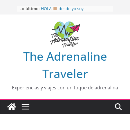
Saltar
Lo último:
HOLA
desde yo soy
al
Aprovechando que Wen tenía que
contenido
venia
EL SENDERO DEL CACAO: Excelente
opción
HOSPEDAJE AL NATURALSHH !!
.
En
OTRA PERSPECTIVA de RÍO EL
The Adrenaline
MULITO!
Traveler
Experiencias y viajes con un toque de adrenalina