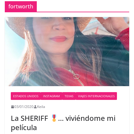
fortworth
ESTADOS UNIDOS
INSTAGRAM
TEXAS
VIAJES INTERNACIONALES
03/01/2020
Keila
La SHERIFF
… viviéndome mi
película