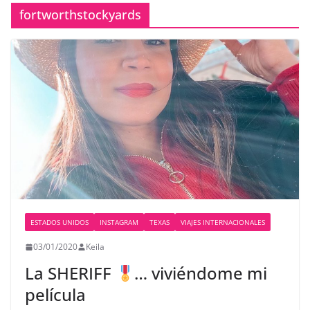
fortworthstockyards
ESTADOS UNIDOS
INSTAGRAM
TEXAS
VIAJES INTERNACIONALES
03/01/2020
Keila
La SHERIFF
… viviéndome mi
película