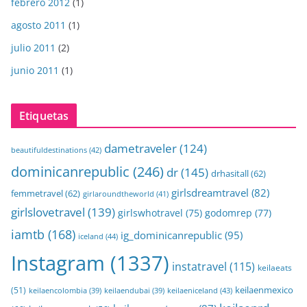
febrero 2012
(1)
agosto 2011
(1)
julio 2011
(2)
junio 2011
(1)
Etiquetas
dametraveler
(124)
beautifuldestinations
(42)
dominicanrepublic
(246)
dr
(145)
drhasitall
(62)
girlsdreamtravel
(82)
femmetravel
(62)
girlaroundtheworld
(41)
girlslovetravel
(139)
girlswhotravel
(75)
godomrep
(77)
iamtb
(168)
ig_dominicanrepublic
(95)
iceland
(44)
Instagram
(1337)
instatravel
(115)
keilaeats
keilaenmexico
(51)
keilaeniceland
(43)
keilaencolombia
(39)
keilaendubai
(39)