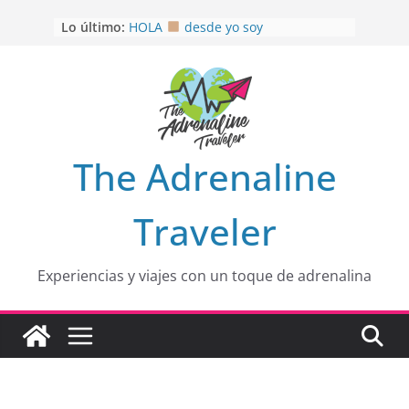
Saltar
Lo último:
HOLA
desde yo soy
al
Aprovechando que Wen tenía que
contenido
venia
EL SENDERO DEL CACAO: Excelente
opción
HOSPEDAJE AL NATURALSHH !!
.
En
OTRA PERSPECTIVA de RÍO EL
The Adrenaline
MULITO!
Traveler
Experiencias y viajes con un toque de adrenalina