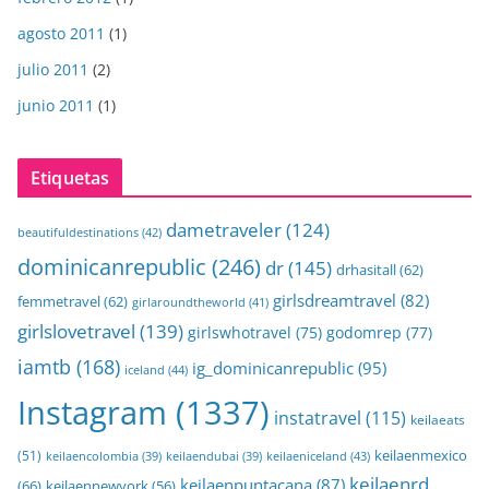
agosto 2011
(1)
julio 2011
(2)
junio 2011
(1)
Etiquetas
dametraveler
(124)
beautifuldestinations
(42)
dominicanrepublic
(246)
dr
(145)
drhasitall
(62)
girlsdreamtravel
(82)
femmetravel
(62)
girlaroundtheworld
(41)
girlslovetravel
(139)
girlswhotravel
(75)
godomrep
(77)
iamtb
(168)
ig_dominicanrepublic
(95)
iceland
(44)
Instagram
(1337)
instatravel
(115)
keilaeats
keilaenmexico
(51)
keilaeniceland
(43)
keilaencolombia
(39)
keilaendubai
(39)
keilaenrd
keilaenpuntacana
(87)
(66)
keilaennewyork
(56)