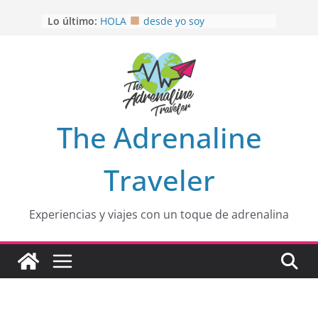
Saltar
Lo último:
HOLA
desde yo soy
al
Aprovechando que Wen tenía que
contenido
venia
EL SENDERO DEL CACAO: Excelente
opción
HOSPEDAJE AL NATURALSHH !!
.
En
OTRA PERSPECTIVA de RÍO EL
The Adrenaline
MULITO!
Traveler
Experiencias y viajes con un toque de adrenalina