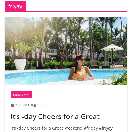
friyay
INSTAGRAM
29/06/2018
Keila
It’s -day️ Cheers for a Great
It’s -day️ Cheers for a Great Weekend #friday #friyay