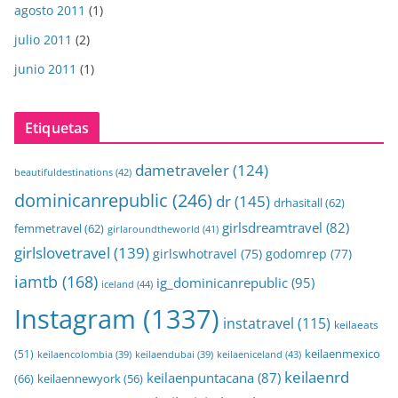
agosto 2011
(1)
julio 2011
(2)
junio 2011
(1)
Etiquetas
dametraveler
(124)
beautifuldestinations
(42)
dominicanrepublic
(246)
dr
(145)
drhasitall
(62)
girlsdreamtravel
(82)
femmetravel
(62)
girlaroundtheworld
(41)
girlslovetravel
(139)
girlswhotravel
(75)
godomrep
(77)
iamtb
(168)
ig_dominicanrepublic
(95)
iceland
(44)
Instagram
(1337)
instatravel
(115)
keilaeats
keilaenmexico
(51)
keilaeniceland
(43)
keilaencolombia
(39)
keilaendubai
(39)
keilaenrd
keilaenpuntacana
(87)
(66)
keilaennewyork
(56)