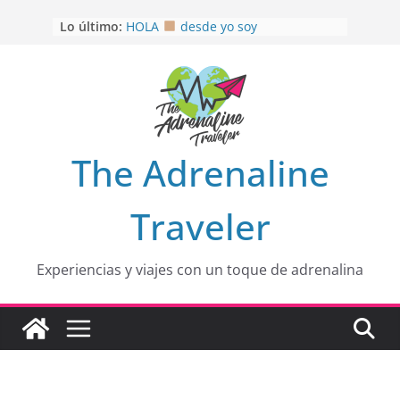
Saltar
Lo último:
HOLA
desde yo soy
al
Aprovechando que Wen tenía que
contenido
venia
EL SENDERO DEL CACAO: Excelente
opción
HOSPEDAJE AL NATURALSHH !!
.
En
OTRA PERSPECTIVA de RÍO EL
The Adrenaline
MULITO!
Traveler
Experiencias y viajes con un toque de adrenalina