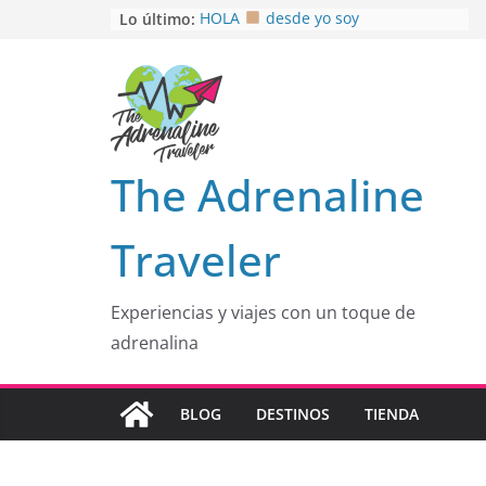
Saltar
Lo último:
HOLA
desde yo soy
Aprovechando que Wen tenía que
al
venia
contenido
EL SENDERO DEL CACAO: Excelente
opción
HOSPEDAJE AL NATURALSHH !!
.
En
OTRA PERSPECTIVA de RÍO EL
The Adrenaline
MULITO!
Traveler
Experiencias y viajes con un toque de
adrenalina
BLOG
DESTINOS
TIENDA