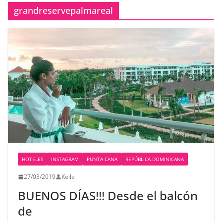
grandreservepalmareal
HOTELES
INSTAGRAM
PUNTA CANA
REPÚBLICA DOMINICANA
27/03/2019
Keila
BUENOS DÍAS!!! Desde el balcón
de