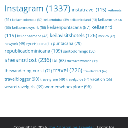
Instagram
(1337)
instatravel
(115)
keilaeats
keilaenmexico
(51)
keilaeniceland
(43)
keilaencolombia
(39)
keilaendubai
(39)
keilaenrd
keilaenpuntacana
(87)
(66)
keilaennewyork
(56)
(119)
keilavisitshotels
(126)
keilaensamana
(48)
mexico
(42)
puntacana
(79)
newyork
(49)
nyc
(44)
peru
(41)
republicadominicana
(109)
santodomingo
(56)
sheisnotlost
(236)
tbt
(68)
thetravelwoman
(39)
travel
(226)
thewanderingtourist
(71)
traveladdict
(42)
travelblogger
(90)
travelgram
(49)
vacation
(56)
travelguide
(44)
womenwhoexplore
(96)
wearetravelgirls
(69)
Copyright © 2026
The Adrenaline Traveler
. Todos los