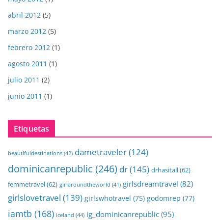
abril 2012
(5)
marzo 2012
(5)
febrero 2012
(1)
agosto 2011
(1)
julio 2011
(2)
junio 2011
(1)
Etiquetas
dametraveler
(124)
beautifuldestinations
(42)
dominicanrepublic
(246)
dr
(145)
drhasitall
(62)
girlsdreamtravel
(82)
femmetravel
(62)
girlaroundtheworld
(41)
girlslovetravel
(139)
girlswhotravel
(75)
godomrep
(77)
iamtb
(168)
ig_dominicanrepublic
(95)
iceland
(44)