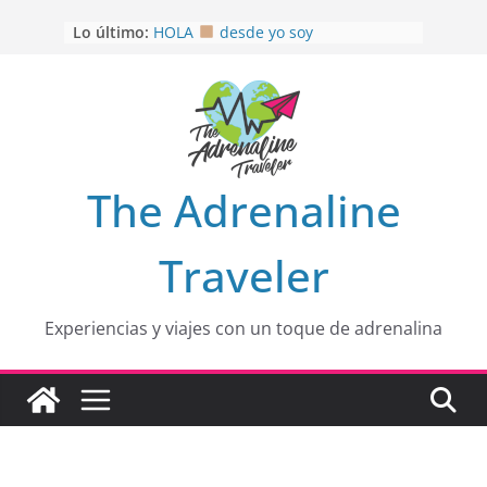
Saltar
Lo último:
HOLA
desde yo soy
al
Aprovechando que Wen tenía que
contenido
venia
EL SENDERO DEL CACAO: Excelente
opción
HOSPEDAJE AL NATURALSHH !!
.
En
OTRA PERSPECTIVA de RÍO EL
The Adrenaline
MULITO!
Traveler
Experiencias y viajes con un toque de adrenalina